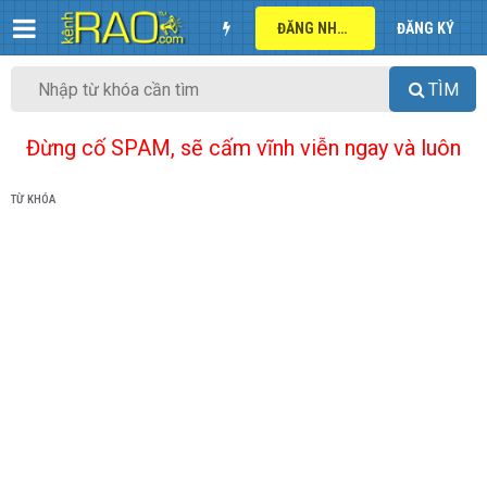
ĐĂNG NHẬP
ĐĂNG KÝ
TÌM
Đừng cố SPAM, sẽ cấm vĩnh viễn ngay và luôn
TỪ KHÓA