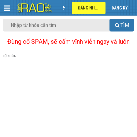
ĐĂNG NHẬP
ĐĂNG KÝ
TÌM
Đừng cố SPAM, sẽ cấm vĩnh viễn ngay và luôn
TỪ KHÓA