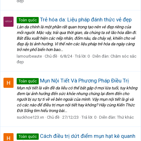
đẹp
Trẻ hóa da: Liệu pháp đánh thức vẻ đẹp
Toàn quốc
Làn da chính là một phần rất quan trọng tạo nên vẻ đẹp riêng của
mỗi người. Mặc vậy, trải qua thời gian, da chúng ta sẽ lão hóa dần đi.
Bắt đầu xuất hiện các nếp nhăn, đốm nâu, da chảy xệ, khiến cho vẻ
đẹp ấy bị ảnh hưởng. Vì thế nên các liệu pháp trẻ hóa da ngày càng
trở nên phổ biến hơn bao...
lamourbeaute
Chủ đề
6/8/24
Trả lời: 0
Diễn đàn:
Chăm sóc sắc
đẹp
Mụn Nội Tiết Và Phương Pháp Điều Trị
Toàn quốc
Mụn nội tiết là vấn đề da liễu có thể bắt gặp ở mọi lứa tuổi, tuy không
đem lại ảnh hưởng đến sức khỏe nhưng chúng lại đem đến cho
người bị sự tự ti về vẻ bên ngoài của mình. Vậy mụn nội tiết là gì và
có các nào để điều trị mụn nội tiết hay không? Hãy cùng Kiến Thức
Đời Sống tìm hiểu trong bài...
suckhoe123.vn
Chủ đề
27/12/23
Trả lời: 0
Diễn đàn:
Thứ khác
Cách điều trị dứt điểm mụn hạt kê quanh
Toàn quốc