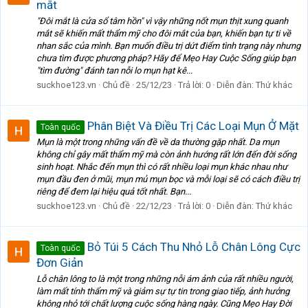
mắt
"Đôi mắt là cửa sổ tâm hồn" vì vậy những nốt mụn thịt xung quanh
mắt sẽ khiến mất thẩm mỹ cho đôi mắt của bạn, khiến bạn tự ti về
nhan sắc của mình. Bạn muốn điều trị dứt điểm tình trạng này nhưng
chưa tìm được phương pháp? Hãy để Mẹo Hay Cuộc Sống giúp bạn
"tìm đường" đánh tan nỗi lo mụn hạt kê...
suckhoe123.vn
Chủ đề
25/12/23
Trả lời: 0
Diễn đàn:
Thứ khác
Phân Biệt Và Điều Trị Các Loại Mụn Ở Mặt
Toàn quốc
Mụn là một trong những vấn đề về da thường gặp nhất. Da mụn
không chỉ gây mất thẩm mỹ mà còn ảnh hướng rất lớn đến đời sống
sinh hoạt. Nhắc đến mụn thì có rất nhiều loại mụn khác nhau như
mụn đầu đen ở mũi, mụn mủ mụn bọc và mỗi loại sẽ có cách điều trị
riêng để đem lại hiệu quả tốt nhất. Bạn...
suckhoe123.vn
Chủ đề
22/12/23
Trả lời: 0
Diễn đàn:
Thứ khác
Bỏ Túi 5 Cách Thu Nhỏ Lỗ Chân Lông Cực
Toàn quốc
Đơn Giản
Lỗ chân lông to là một trong những nỗi ám ảnh của rất nhiều người,
làm mất tính thẩm mỹ và giảm sự tự tin trong giao tiếp, ảnh hưởng
không nhỏ tới chất lượng cuộc sống hàng ngày. Cũng Mẹo Hay Đời