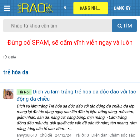
ĐĂNG NHẬP
ĐĂNG KÝ
TÌM
Đừng cố SPAM, sẽ cấm vĩnh viễn ngay và luôn
TỪ KHÓA
trẻ hóa da
Dịch vụ làm trắng trẻ hóa da độc đáo với tác
Hà Nội
động đa chiều
Dịch vụ làm trắng Trẻ hóa da độc đáo với tác động đa chiều, đa lớp
mang lại đa tác dụng ngay sau lần đầu trị liệu: trắng sáng, mờ nám,
giảm nhăn, săn da, nâng cơ, căng bóng, mịn màng. • Làm trắng,
đồng đều màu da, giải quyết các vấn đề sắc tố: nám, tàn nhang, rám
nắng, tăng sắc tố sau viêm… •...
anvybui613
Chủ đề
24/12/24
Trả lời: 0
Diễn đàn:
Chăm sóc sắc