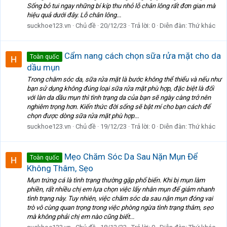
Sống bỏ tui ngay những bí kíp thu nhỏ lỗ chân lông rất đơn gian mà
hiệu quả dưới đây. Lỗ chân lông...
suckhoe123.vn
Chủ đề
20/12/23
Trả lời: 0
Diễn đàn:
Thứ khác
Cẩm nang cách chọn sữa rửa mặt cho da
Toàn quốc
dầu mụn
Trong chăm sóc da, sữa rửa mặt là bước không thể thiểu và nếu như
bạn sử dụng không đúng loại sữa rửa mặt phù hợp, đặc biệt là đối
với làn da dầu mụn thì tình trạng da của bạn sẽ ngày càng trở nên
nghiêm trọng hơn. Kiến thức đời sống sẽ bật mí cho bạn cách để
chọn được dòng sữa rửa mặt phù hợp...
suckhoe123.vn
Chủ đề
19/12/23
Trả lời: 0
Diễn đàn:
Thứ khác
Mẹo Chăm Sóc Da Sau Nặn Mụn Để
Toàn quốc
Không Thâm, Sẹo
Mụn trứng cá là tình trạng thường gặp phổ biến. Khi bị mụn làm
phiền, rất nhiều chị em lựa chọn việc lấy nhân mụn để giảm nhanh
tình trạng này. Tuy nhiên, việc chăm sóc da sau nặn mụn đóng vai
trò vô cùng quan trọng trong việc phòng ngừa tình trạng thâm, sẹo
mà không phải chị em nào cũng biết...