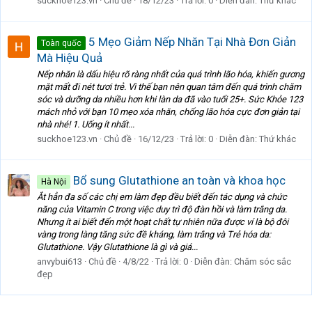
suckhoe123.vn
Chủ đề
18/12/23
Trả lời: 0
Diễn đàn:
Thứ khác
5 Mẹo Giảm Nếp Nhăn Tại Nhà Đơn Giản
Toàn quốc
Mà Hiệu Quả
Nếp nhăn là dấu hiệu rõ ràng nhất của quá trình lão hóa, khiến gương
mặt mất đi nét tươi trẻ. Vì thế bạn nên quan tâm đến quá trình chăm
sóc và dưỡng da nhiều hơn khi làn da đã vào tuổi 25+. Sức Khỏe 123
mách nhỏ với bạn 10 mẹo xóa nhăn, chống lão hóa cực đơn giản tại
nhà nhé! 1. Uống ít nhất...
suckhoe123.vn
Chủ đề
16/12/23
Trả lời: 0
Diễn đàn:
Thứ khác
Bổ sung Glutathione an toàn và khoa học
Hà Nội
Ắt hẳn đa số các chị em làm đẹp đều biết đến tác dụng và chức
năng của Vitamin C trong việc duy trì độ đàn hồi và làm trắng da.
Nhưng ít ai biết đến một hoạt chất tự nhiên nữa được ví là bộ đôi
vàng trong làng tăng sức đề kháng, làm trắng và Trẻ hóa da:
Glutathione. Vậy Glutathione là gì và giá...
anvybui613
Chủ đề
4/8/22
Trả lời: 0
Diễn đàn:
Chăm sóc sắc
đẹp