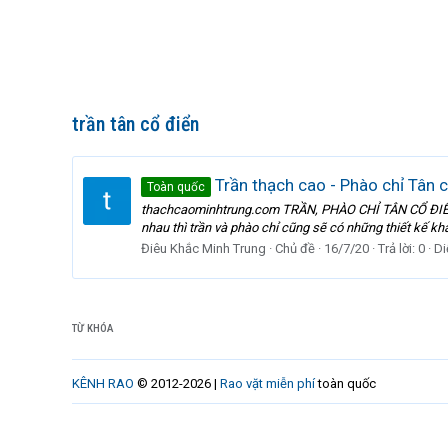
trần tân cổ điển
Trần thạch cao - Phào chỉ Tân 
Toàn quốc
thachcaominhtrung.com TRẦN, PHÀO CHỈ TÂN CỔ ĐIỂN - T
nhau thì trần và phào chỉ cũng sẽ có những thiết kế kh
Điêu Khắc Minh Trung
Chủ đề
16/7/20
Trả lời: 0
Di
TỪ KHÓA
KÊNH RAO
© 2012-2026 |
Rao vặt miễn phí
toàn quốc