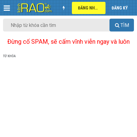
ĐĂNG NHẬP
ĐĂNG KÝ
TÌM
Đừng cố SPAM, sẽ cấm vĩnh viễn ngay và luôn
TỪ KHÓA