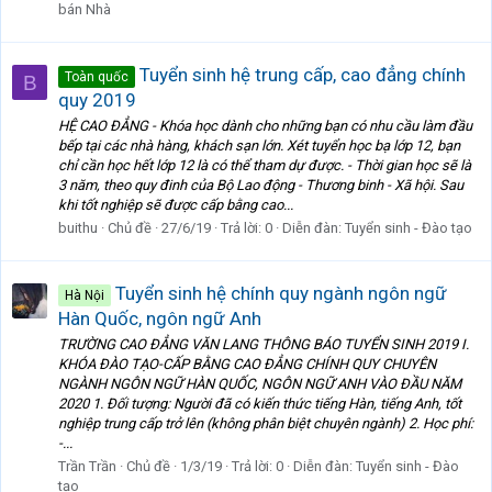
bán Nhà
Tuyển sinh hệ trung cấp, cao đẳng chính
Toàn quốc
B
quy 2019
HỆ CAO ĐẲNG - Khóa học dành cho những bạn có nhu cầu làm đầu
bếp tại các nhà hàng, khách sạn lớn. Xét tuyển học bạ lớp 12, bạn
chỉ cần học hết lớp 12 là có thể tham dự được. - Thời gian học sẽ là
3 năm, theo quy đinh của Bộ Lao động - Thương binh - Xã hội. Sau
khi tốt nghiệp sẽ được cấp bằng cao...
buithu
Chủ đề
27/6/19
Trả lời: 0
Diễn đàn:
Tuyển sinh - Đào tạo
Tuyển sinh hệ chính quy ngành ngôn ngữ
Hà Nội
Hàn Quốc, ngôn ngữ Anh
TRƯỜNG CAO ĐẲNG VĂN LANG THÔNG BÁO TUYỂN SINH 2019 I.
KHÓA ĐÀO TẠO-CẤP BẰNG CAO ĐẲNG CHÍNH QUY CHUYÊN
NGÀNH NGÔN NGỮ HÀN QUỐC, NGÔN NGỮ ANH VÀO ĐẦU NĂM
2020 1. Đối tượng: Người đã có kiến thức tiếng Hàn, tiếng Anh, tốt
nghiệp trung cấp trở lên (không phân biệt chuyên ngành) 2. Học phí:
-...
Trần Trần
Chủ đề
1/3/19
Trả lời: 0
Diễn đàn:
Tuyển sinh - Đào
tạo