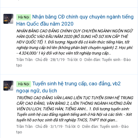
Nhận bằng CĐ chính quy chuyên ngành tiếng
Hà Nội
Hàn Quốc đầu năm 2020
NHẬN BẰNG CAO ĐẲNG CHÍNH QUY CHUYÊN NGÀNH NGÔN NGỮ
HÀN QUỐC VÀO ĐẦU NĂM 2020 (BỔ SUNG HỒ SƠ XIN CẤP THẺ
HDV QUỐC TẾ) 1. Đối tượng: Người đã có kiến thức tiếng Hàn, tốt
nghiệp trung cấp trở lên (không phân biệt chuyên ngành) 2. Học phí:
- 4.324,000/ 1 kỳ đối với học viên tốt nghiệp trung cấp...
Trần Trần
Chủ đề
28/1/19
Trả lời: 0
Diễn đàn:
Tuyển sinh - Đào
tạo
Tuyển sinh hệ trung cấp, cao đẳng, vb2
Hà Nội
ngoại ngữ, du lịch
TRƯỜNG CAO ĐẲNG VĂN LANG LIÊN TỤC TUYỂN SINH HỆ TRUNG
CẤP, CAO ĐẲNG, VĂN BẰNG 2, LIÊN THÔNG NGÀNH HƯỚNG DẪN
VIÊN DU LỊCH, TIẾNG HÀN, TIẾNG ANH... 1. Đối tượng tuyển sinh:
Tuyển sinh hệ cao đẳng ngành tiếng anh ở Hà Nội và các tỉnh: - Xét
tuyển hồ sơ học sinh đã tốt nghiệp THCS, THPT thời gian...
Trần Trần
Chủ đề
3/1/19
Trả lời: 0
Diễn đàn:
Tuyển sinh - Đào
tạo