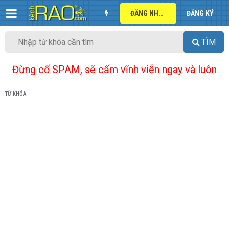
ĐĂNG NHẬP
ĐĂNG KÝ
TÌM
Đừng cố SPAM, sẽ cấm vĩnh viễn ngay và luôn
TỪ KHÓA