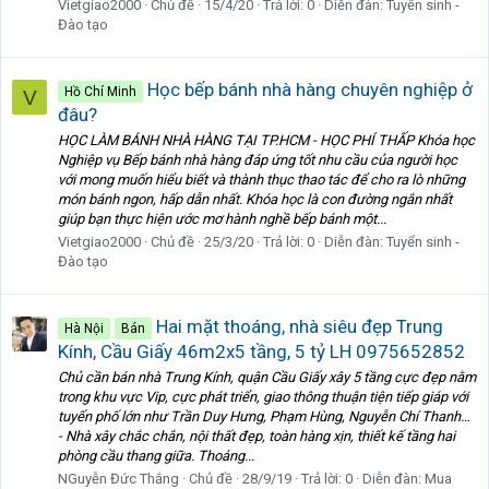
Vietgiao2000
Chủ đề
15/4/20
Trả lời: 0
Diễn đàn:
Tuyển sinh -
Đào tạo
Học bếp bánh nhà hàng chuyên nghiệp ở
Hồ Chí Minh
V
đâu?
HỌC LÀM BÁNH NHÀ HÀNG TẠI TP.HCM - HỌC PHÍ THẤP Khóa học
Nghiệp vụ Bếp bánh nhà hàng đáp ứng tốt nhu cầu của người học
với mong muốn hiểu biết và thành thục thao tác để cho ra lò những
món bánh ngon, hấp dẫn nhất. Khóa học là con đường ngắn nhất
giúp bạn thực hiện ước mơ hành nghề bếp bánh một...
Vietgiao2000
Chủ đề
25/3/20
Trả lời: 0
Diễn đàn:
Tuyển sinh -
Đào tạo
Hai mặt thoáng, nhà siêu đẹp Trung
Hà Nội
Bán
Kính, Cầu Giấy 46m2x5 tầng, 5 tỷ LH 0975652852
Chủ cần bán nhà Trung Kính, quận Cầu Giấy xây 5 tầng cực đẹp nằm
trong khu vực Vip, cực phát triển, giao thông thuận tiện tiếp giáp với
tuyến phố lớn như Trần Duy Hưng, Phạm Hùng, Nguyễn Chí Thanh…
- Nhà xây chắc chắn, nội thất đẹp, toàn hàng xịn, thiết kế tầng hai
phòng cầu thang giữa. Thoáng...
NGuyễn Đức Thắng
Chủ đề
28/9/19
Trả lời: 0
Diễn đàn:
Mua