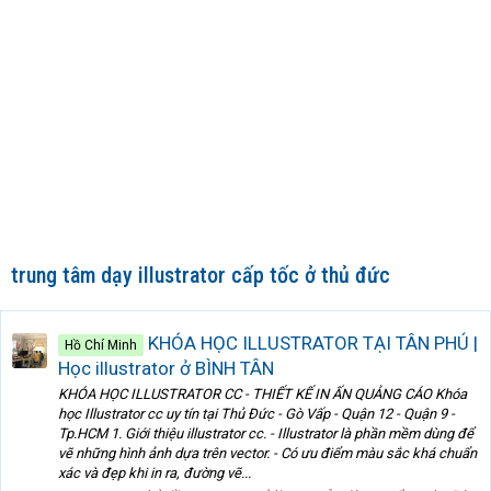
trung tâm dạy illustrator cấp tốc ở thủ đức
KHÓA HỌC ILLUSTRATOR TẠI TÂN PHÚ |
Hồ Chí Minh
Học illustrator ở BÌNH TÂN
KHÓA HỌC ILLUSTRATOR CC - THIẾT KẾ IN ẤN QUẢNG CÁO Khóa
học Illustrator cc uy tín tại Thủ Đức - Gò Vấp - Quận 12 - Quận 9 -
Tp.HCM 1. Giới thiệu illustrator cc. - Illustrator là phần mềm dùng để
vẽ những hình ảnh dựa trên vector. - Có ưu điểm màu sắc khá chuẩn
xác và đẹp khi in ra, đường vẽ...