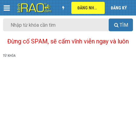
ĐĂNG NHẬP
ĐĂNG KÝ
TÌM
Đừng cố SPAM, sẽ cấm vĩnh viễn ngay và luôn
TỪ KHÓA