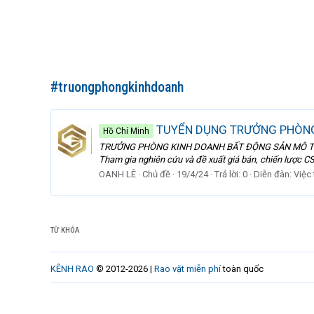
#truongphongkinhdoanh
TUYỂN DỤNG TRƯỞNG PHÒNG
Hồ Chí Minh
TRƯỞNG PHÒNG KINH DOANH BẤT ĐỘNG SẢN MÔ TẢ CÔNG VI
Tham gia nghiên cứu và đề xuất giá bán, chiến lược CSK
OANH LÊ
Chủ đề
19/4/24
Trả lời: 0
Diễn đàn:
Việc
TỪ KHÓA
KÊNH RAO
© 2012-2026 |
Rao vặt miễn phí
toàn quốc