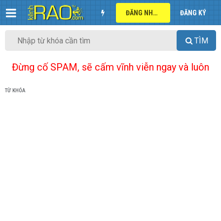
ĐĂNG NHẬP
ĐĂNG KÝ
TÌM
Đừng cố SPAM, sẽ cấm vĩnh viễn ngay và luôn
TỪ KHÓA