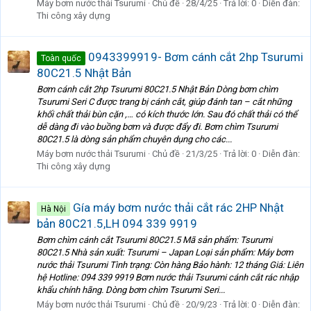
Máy bơm nước thải Tsurumi
Chủ đề
28/4/25
Trả lời: 0
Diễn đàn:
Thi công xây dựng
0943399919- Bơm cánh cắt 2hp Tsurumi
Toàn quốc
80C21.5 Nhật Bản
Bơm cánh cắt 2hp Tsurumi 80C21.5 Nhật Bản Dòng bơm chìm
Tsurumi Seri C được trang bị cánh cắt, giúp đánh tan – cắt những
khối chất thải bùn cặn ,… có kích thước lớn. Sau đó chất thải có thể
dễ dàng đi vào buồng bơm và được đẩy đi. Bơm chìm Tsurumi
80C21.5 là dòng sản phẩm chuyên dụng cho các...
Máy bơm nước thải Tsurumi
Chủ đề
21/3/25
Trả lời: 0
Diễn đàn:
Thi công xây dựng
Gía máy bơm nước thải cắt rác 2HP Nhật
Hà Nội
bản 80C21.5,LH 094 339 9919
Bơm chìm cánh cắt Tsurumi 80C21.5 Mã sản phẩm: Tsurumi
80C21.5 Nhà sản xuất: Tsurumi – Japan Loại sản phẩm: Máy bơm
nước thải Tsurumi Tình trạng: Còn hàng Bảo hành: 12 tháng Giá: Liên
hệ Hotline: 094 339 9919 Bơm nước thải Tsurumi cánh cắt rác nhập
khẩu chính hãng. Dòng bơm chìm Tsurumi Seri...
Máy bơm nước thải Tsurumi
Chủ đề
20/9/23
Trả lời: 0
Diễn đàn: