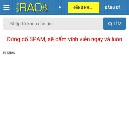
ĐĂNG NHẬP
ĐĂNG KÝ
TÌM
Đừng cố SPAM, sẽ cấm vĩnh viễn ngay và luôn
TỪ KHÓA