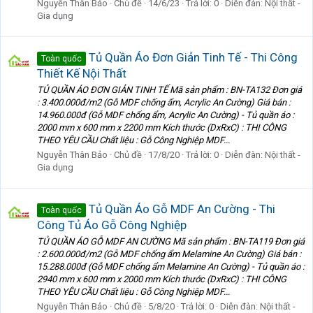
Nguyễn Thân Bảo
Chủ đề
14/6/23
Trả lời: 0
Diễn đàn:
Nội thất -
Gia dụng
Tủ Quần Áo Đơn Giản Tinh Tế - Thi Công
Toàn quốc
Thiết Kế Nội Thất
TỦ QUẦN ÁO ĐƠN GIẢN TINH TẾ Mã sản phẩm : BN-TA132 Đơn giá
: 3.400.000đ/m2 (Gỗ MDF chống ẩm, Acrylic An Cường) Giá bán :
14.960.000đ (Gỗ MDF chống ẩm, Acrylic An Cường) - Tủ quần áo :
2000 mm x 600 mm x 2200 mm Kích thước (DxRxC) : THI CÔNG
THEO YÊU CẦU Chất liệu : Gỗ Công Nghiệp MDF...
Nguyễn Thân Bảo
Chủ đề
17/8/20
Trả lời: 0
Diễn đàn:
Nội thất -
Gia dụng
Tủ Quần Áo Gỗ MDF An Cường - Thi
Toàn quốc
Công Tủ Áo Gỗ Công Nghiệp
TỦ QUẦN ÁO GỖ MDF AN CƯỜNG Mã sản phẩm : BN-TA119 Đơn giá
: 2.600.000đ/m2 (Gỗ MDF chống ẩm Melamine An Cường) Giá bán :
15.288.000đ (Gỗ MDF chống ẩm Melamine An Cường) - Tủ quần áo :
2940 mm x 600 mm x 2000 mm Kích thước (DxRxC) : THI CÔNG
THEO YÊU CẦU Chất liệu : Gỗ Công Nghiệp MDF...
Nguyễn Thân Bảo
Chủ đề
5/8/20
Trả lời: 0
Diễn đàn:
Nội thất -