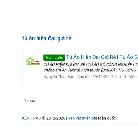
tủ áo hiện đại giá rẻ
Tủ Áo Hiện Đại Giá Rẻ | Tủ Áo 
Toàn quốc
TỦ ÁO HIỆN ĐẠI GIÁ RẺ | TỦ ÁO GỖ CÔNG NGHIỆP | T
chống ẩm An Cường) Kích thước (DxRxC) : THI CÔNG T
Nguyễn Thân Bảo
Chủ đề
19/12/20
Trả lời: 0
Diễn
TỪ KHÓA
KÊNH RAO
© 2012-2026 |
Rao vặt miễn phí
toàn quốc