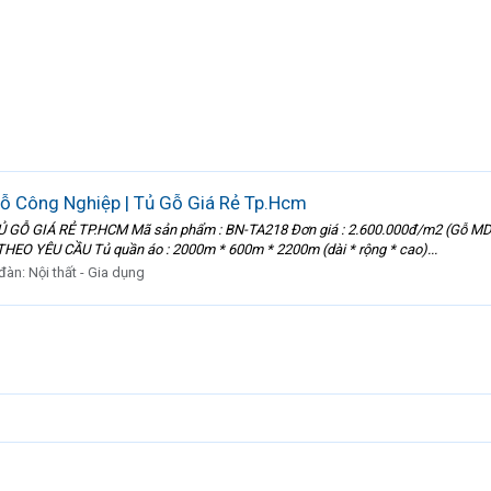
Gỗ Công Nghiệp | Tủ Gỗ Giá Rẻ Tp.Hcm
Ủ GỖ GIÁ RẺ TP.HCM Mã sản phẩm : BN-TA218 Đơn giá : 2.600.000đ/m2 (Gỗ MD
HEO YÊU CẦU Tủ quần áo : 2000m * 600m * 2200m (dài * rộng * cao)...
 đàn:
Nội thất - Gia dụng