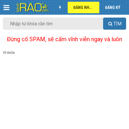
ĐĂNG NHẬP
ĐĂNG KÝ
TÌM
Đừng cố SPAM, sẽ cấm vĩnh viễn ngay và luôn
TỪ KHÓA