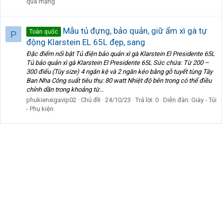
qua mạng
Mẫu tủ đựng, bảo quản, giữ ẩm xì gà tự
Toàn quốc
P
động Klarstein EL 65L đẹp, sang
Đặc điểm nổi bật Tủ điện bảo quản xì gà Klarstein El Presidente 65L
Tủ bảo quản xì gà Klarstein El Presidente 65L Sức chứa: Từ 200 –
300 điếu (Tùy size) 4 ngăn kệ và 2 ngăn kéo bằng gỗ tuyết tùng Tây
Ban Nha Công suất tiêu thụ: 80 watt Nhiệt độ bên trong có thể điều
chỉnh dần trong khoảng từ...
phukienxigavip02
Chủ đề
24/10/23
Trả lời: 0
Diễn đàn:
Giày - Túi
- Phụ kiện