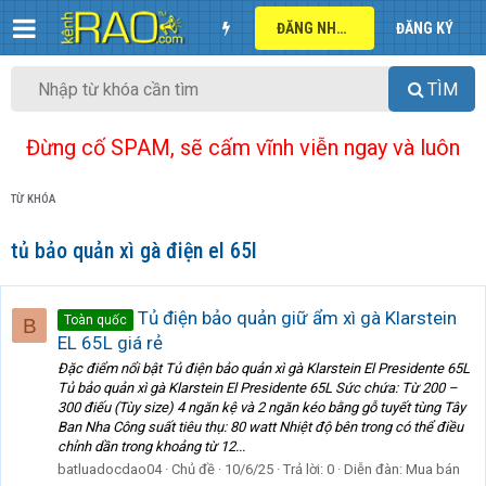
ĐĂNG NHẬP
ĐĂNG KÝ
TÌM
Đừng cố SPAM, sẽ cấm vĩnh viễn ngay và luôn
TỪ KHÓA
tủ bảo quản xì gà điện el 65l
Tủ điện bảo quản giữ ẩm xì gà Klarstein
Toàn quốc
B
EL 65L giá rẻ
Đặc điểm nổi bật Tủ điện bảo quản xì gà Klarstein El Presidente 65L
Tủ bảo quản xì gà Klarstein El Presidente 65L Sức chứa: Từ 200 –
300 điếu (Tùy size) 4 ngăn kệ và 2 ngăn kéo bằng gỗ tuyết tùng Tây
Ban Nha Công suất tiêu thụ: 80 watt Nhiệt độ bên trong có thể điều
chỉnh dần trong khoảng từ 12...
batluadocdao04
Chủ đề
10/6/25
Trả lời: 0
Diễn đàn:
Mua bán