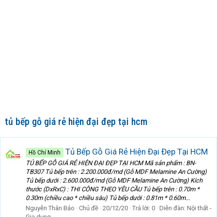
tủ bếp gỗ giá rẻ hiện đại đẹp tại hcm
Tủ Bếp Gỗ Giá Rẻ Hiện Đại Đẹp Tại HCM
Hồ Chí Minh
TỦ BẾP GỖ GIÁ RẺ HIỆN ĐẠI ĐẸP TẠI HCM Mã sản phẩm : BN-
TB307 Tủ bếp trên : 2.200.000đ/md (Gỗ MDF Melamine An Cường)
Tủ bếp dưới : 2.600.000đ/md (Gỗ MDF Melamine An Cường) Kích
thước (DxRxC) : THI CÔNG THEO YÊU CẦU Tủ bếp trên : 0.70m *
0.30m (chiều cao * chiều sâu) Tủ bếp dưới : 0.81m * 0.60m...
Nguyễn Thân Bảo
Chủ đề
20/12/20
Trả lời: 0
Diễn đàn:
Nội thất -
Gia dụng