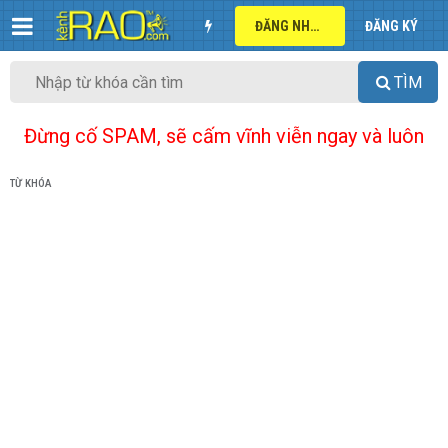
ĐĂNG NHẬP
ĐĂNG KÝ
TÌM
Đừng cố SPAM, sẽ cấm vĩnh viễn ngay và luôn
TỪ KHÓA