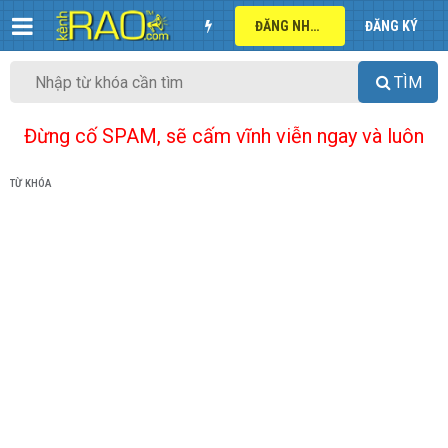
ĐĂNG NHẬP
ĐĂNG KÝ
TÌM
Đừng cố SPAM, sẽ cấm vĩnh viễn ngay và luôn
TỪ KHÓA