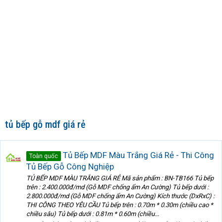
tủ bếp gỗ mdf giá rẻ
Tủ Bếp MDF Màu Trắng Giá Rẻ - Thi Công
Toàn quốc
Tủ Bếp Gỗ Công Nghiệp
TỦ BẾP MDF MÀU TRẮNG GIÁ RẺ Mã sản phẩm : BN-TB166 Tủ bếp
trên : 2.400.000đ/md (Gỗ MDF chống ẩm An Cường) Tủ bếp dưới :
2.800.000đ/md (Gỗ MDF chống ẩm An Cường) Kích thước (DxRxC) :
THI CÔNG THEO YÊU CẦU Tủ bếp trên : 0.70m * 0.30m (chiều cao *
chiều sâu) Tủ bếp dưới : 0.81m * 0.60m (chiều...