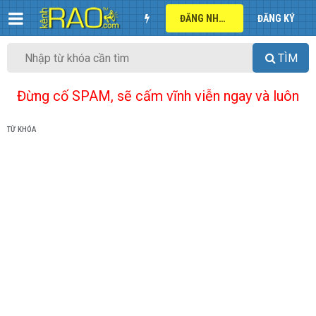
ĐĂNG NHẬP
ĐĂNG KÝ
TÌM
Đừng cố SPAM, sẽ cấm vĩnh viễn ngay và luôn
TỪ KHÓA