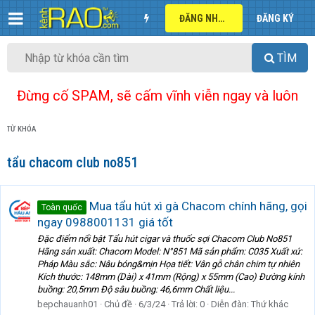
ĐĂNG NHẬP
ĐĂNG KÝ
TÌM
Đừng cố SPAM, sẽ cấm vĩnh viễn ngay và luôn
TỪ KHÓA
tẩu chacom club no851
Mua tẩu hút xì gà Chacom chính hãng, gọi
Toàn quốc
ngay 0988001131 giá tốt
Đặc điểm nổi bật Tẩu hút cigar và thuốc sợi Chacom Club No851
Hãng sản xuất: Chacom Model: N°851 Mã sản phẩm: C035 Xuất xứ:
Pháp Màu sắc: Nâu bóng&mịn Họa tiết: Vân gỗ chân chim tự nhiên
Kích thước: 148mm (Dài) x 41mm (Rộng) x 55mm (Cao) Đường kính
buồng: 20,5mm Độ sâu buồng: 46,6mm Chất liệu...
bepchauanh01
Chủ đề
6/3/24
Trả lời: 0
Diễn đàn:
Thứ khác