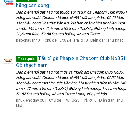
hãng cán cong
Đặc điểm nổi bật Tẩu hút thuốc sợi, tẩu xì gà Chacom Club No851
Hãng sản xuất: Chacom Model: No851 Mã sản phẩm: C040 Màu
sắc: Nâu bóng Họa tiết: Vân lửa kết hợp chân chim tự nhiên Kích
thước: 146 mm x 41,5 mm x 53,8 mm (DxRxC) Đường kính miệng:
20,6 mm Ring: 52-54 Độ sâu buồng: 46 mm Trọng...
bepchauanh01
Chủ đề
5/3/24
Trả lời: 0
Diễn đàn:
Thứ khác
Tẩu xì gà Pháp xịn Chacom Club No851 –
Toàn quốc
Gỗ thạch nam
Đặc điểm nổi bật Tẩu hút xì gà và thuốc sợi Chacom Club No851
Hãng sản xuất: Chacom Model: No851 Mã sản phẩm: C052 Màu
sắc: Nâu bóng mịn Họa tiết: Vân hoa lửa tự nhiên Kích thước: 140
mm x 42 mm x 55 mm (DxRxC) Đường kính miệng: 19,5 mm Ring:
50-52 Độ sâu buồng: 48 mm Trọng lương: 60g (cả hộp...
phukienxigavip01
Chủ đề
19/10/23
Trả lời: 0
Diễn đàn:
Thứ
khác