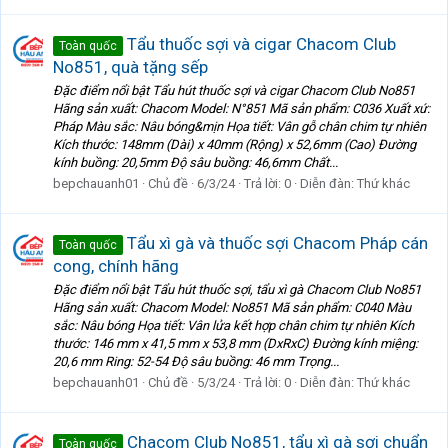
Tẩu thuốc sợi và cigar Chacom Club
Toàn quốc
No851, quà tặng sếp
Đặc điểm nổi bật Tẩu hút thuốc sợi và cigar Chacom Club No851
Hãng sản xuất: Chacom Model: N°851 Mã sản phẩm: C036 Xuất xứ:
Pháp Màu sắc: Nâu bóng&mịn Họa tiết: Vân gỗ chân chim tự nhiên
Kích thước: 148mm (Dài) x 40mm (Rộng) x 52,6mm (Cao) Đường
kính buồng: 20,5mm Độ sâu buồng: 46,6mm Chất...
bepchauanh01
Chủ đề
6/3/24
Trả lời: 0
Diễn đàn:
Thứ khác
Tẩu xì gà và thuốc sợi Chacom Pháp cán
Toàn quốc
cong, chính hãng
Đặc điểm nổi bật Tẩu hút thuốc sợi, tẩu xì gà Chacom Club No851
Hãng sản xuất: Chacom Model: No851 Mã sản phẩm: C040 Màu
sắc: Nâu bóng Họa tiết: Vân lửa kết hợp chân chim tự nhiên Kích
thước: 146 mm x 41,5 mm x 53,8 mm (DxRxC) Đường kính miệng:
20,6 mm Ring: 52-54 Độ sâu buồng: 46 mm Trọng...
bepchauanh01
Chủ đề
5/3/24
Trả lời: 0
Diễn đàn:
Thứ khác
Chacom Club No851, tẩu xì gà sợi chuẩn
Toàn quốc