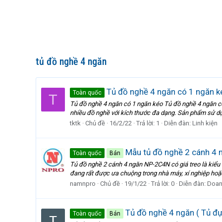
tủ đồ nghề 4 ngăn
Tủ đồ nghề 4 ngăn có 1 ngăn k
Toàn quốc
T
Tủ đồ nghề 4 ngăn có 1 ngăn kéo Tủ đồ nghề 4 ngăn có
nhiều đồ nghề với kích thước đa dạng. Sản phẩm sử dụn
tktk
Chủ đề
16/2/22
Trả lời: 1
Diễn đàn:
Linh kiện
Mẫu tủ đồ nghề 2 cánh 4 
Toàn quốc
Bán
Tủ đồ nghề 2 cánh 4 ngăn NP-2C4N có giá treo là kiểu 
đang rất được ưa chuộng trong nhà máy, xí nghiệp hoặc 
namnpro
Chủ đề
19/1/22
Trả lời: 0
Diễn đàn:
Doan
Tủ đồ nghề 4 ngăn ( Tủ đự
Toàn quốc
Bán