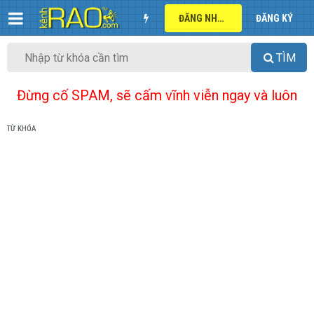
ĐĂNG NHẬP
ĐĂNG KÝ
TÌM
Đừng cố SPAM, sẽ cấm vĩnh viễn ngay và luôn
TỪ KHÓA