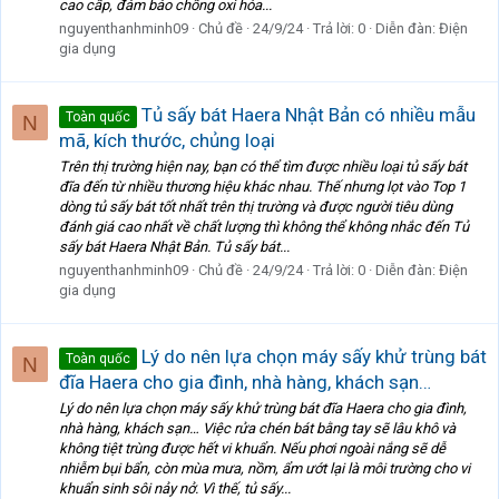
cao cấp, đảm bảo chống oxi hóa...
nguyenthanhminh09
Chủ đề
24/9/24
Trả lời: 0
Diễn đàn:
Điện
gia dụng
Tủ sấy bát Haera Nhật Bản có nhiều mẫu
Toàn quốc
N
mã, kích thước, chủng loại
Trên thị trường hiện nay, bạn có thể tìm được nhiều loại tủ sấy bát
đĩa đến từ nhiều thương hiệu khác nhau. Thế nhưng lọt vào Top 1
dòng tủ sấy bát tốt nhất trên thị trường và được người tiêu dùng
đánh giá cao nhất về chất lượng thì không thể không nhắc đến Tủ
sấy bát Haera Nhật Bản. Tủ sấy bát...
nguyenthanhminh09
Chủ đề
24/9/24
Trả lời: 0
Diễn đàn:
Điện
gia dụng
Lý do nên lựa chọn máy sấy khử trùng bát
Toàn quốc
N
đĩa Haera cho gia đình, nhà hàng, khách sạn…
Lý do nên lựa chọn máy sấy khử trùng bát đĩa Haera cho gia đình,
nhà hàng, khách sạn… Việc rửa chén bát bằng tay sẽ lâu khô và
không tiệt trùng được hết vi khuẩn. Nếu phơi ngoài nắng sẽ dễ
nhiễm bụi bẩn, còn mùa mưa, nồm, ẩm ướt lại là môi trường cho vi
khuẩn sinh sôi nảy nở. Vì thế, tủ sấy...