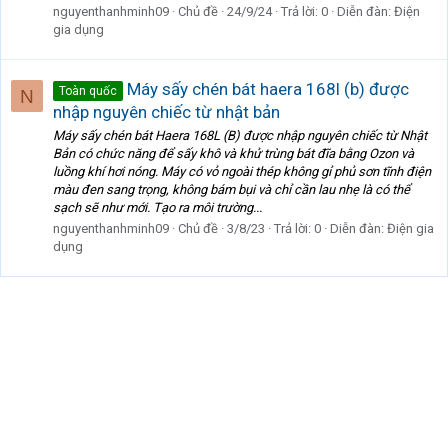
nguyenthanhminh09
Chủ đề
24/9/24
Trả lời: 0
Diễn đàn:
Điện
gia dụng
Máy sấy chén bát haera 168l (b) được
Toàn quốc
N
nhập nguyên chiếc từ nhật bản
Máy sấy chén bát Haera 168L (B) được nhập nguyên chiếc từ Nhật
Bản có chức năng để sấy khô và khử trùng bát đĩa bằng Ozon và
luồng khí hơi nóng. Máy có vỏ ngoài thép không gỉ phủ sơn tĩnh điện
màu đen sang trọng, không bám bụi và chỉ cần lau nhẹ là có thể
sạch sẽ như mới. Tạo ra môi trường...
nguyenthanhminh09
Chủ đề
3/8/23
Trả lời: 0
Diễn đàn:
Điện gia
dụng