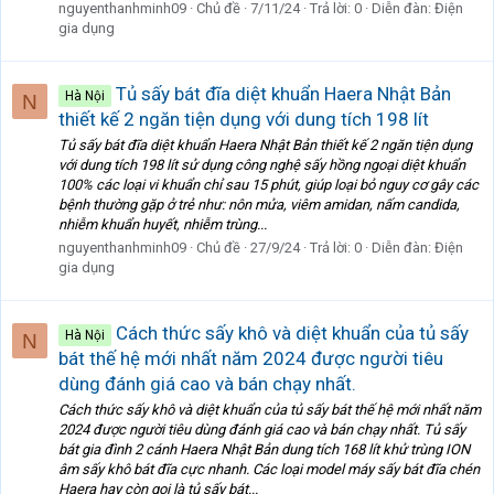
nguyenthanhminh09
Chủ đề
7/11/24
Trả lời: 0
Diễn đàn:
Điện
gia dụng
Tủ sấy bát đĩa diệt khuẩn Haera Nhật Bản
Hà Nội
N
thiết kế 2 ngăn tiện dụng với dung tích 198 lít
Tủ sấy bát đĩa diệt khuẩn Haera Nhật Bản thiết kế 2 ngăn tiện dụng
với dung tích 198 lít sử dụng công nghệ sấy hồng ngoại diệt khuẩn
100% các loại vi khuẩn chỉ sau 15 phút, giúp loại bỏ nguy cơ gây các
bệnh thường gặp ở trẻ như: nôn mửa, viêm amidan, nấm candida,
nhiễm khuẩn huyết, nhiễm trùng...
nguyenthanhminh09
Chủ đề
27/9/24
Trả lời: 0
Diễn đàn:
Điện
gia dụng
Cách thức sấy khô và diệt khuẩn của tủ sấy
Hà Nội
N
bát thế hệ mới nhất năm 2024 được người tiêu
dùng đánh giá cao và bán chạy nhất.
Cách thức sấy khô và diệt khuẩn của tủ sấy bát thế hệ mới nhất năm
2024 được người tiêu dùng đánh giá cao và bán chạy nhất. Tủ sấy
bát gia đình 2 cánh Haera Nhật Bản dung tích 168 lít khử trùng ION
âm sấy khô bát đĩa cực nhanh. Các loại model máy sấy bát đĩa chén
Haera hay còn gọi là tủ sấy bát...