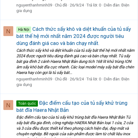
nguyenthanhminh09
Chủ đề
26/9/24
Trả lời: 0
Diễn đàn:
Điện
gia dụng
Cách thức sấy khô và diệt khuẩn của tủ sấy
Hà Nội
N
bát thế hệ mới nhất năm 2024 được người tiêu
dùng đánh giá cao và bán chạy nhất.
Cách thức sấy khô và diệt khuẩn của tủ sấy bát thế hệ mới nhất năm
2024 được người tiêu dùng đánh giá cao và bán chạy nhất. Tủ sấy
bát gia đình 2 cánh Haera Nhật Bản dung tích 168 lít khử trùng ION
âm sấy khô bát đĩa cực nhanh. Các loại model máy sấy bát đĩa chén
Haera hay còn gọi là tủ sấy bát...
nguyenthanhminh09
Chủ đề
26/9/24
Trả lời: 0
Diễn đàn:
Điện
gia dụng
Đặc điểm cấu tạo của tủ sấy khử trùng
Toàn quốc
N
bát đĩa Haera Nhật Bản
Đặc điểm cấu tạo của tủ sấy khử trùng bát đĩa Haera Nhật Bản Tủ
sấy bát đĩa gia đình, công nghiệp HAERA Nhật Bản loại 1 cửa, 2 cửa
và 3 cửa đều được thiết kế theo phong cách hiện đại, đẹp mắt và
chuyên nghiệp. Bề ngoài của sản phẩm được làm từ chất liệu inox