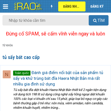
ĐĂNG NHẬP
ĐĂNG KÝ
TÌM
Đừng cố SPAM, sẽ cấm vĩnh viễn ngay và luôn
TỪ KHÓA
tủ sấy bát cao cấp
Đánh giá điểm nổi bật của sản phẩm tủ
Toàn quốc
N
sấy và khử trùng bát đĩa Haera Nhật Bản mà rất
nhiều gia đình sử dụng
Tủ sấy bát đĩa diệt khuẩn Haera Nhật Bản thiết kế 2 ngăn tiện dụng
với dung tích 198 lít sử dụng công nghệ sấy hồng ngoại diệt khuẩn
100% các loại vi khuẩn chỉ sau 15 phút, giúp loại bỏ nguy cơ gây các
bệnh thường gặp ở trẻ như: nôn mửa, viêm amidan, nấm candida,
nhiễm khuẩn huyết, nhiễm trùng...