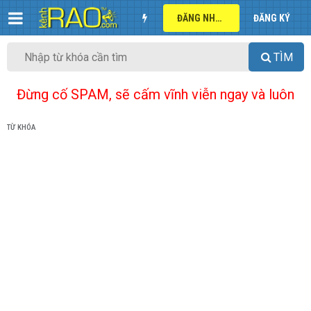
ĐĂNG NHẬP
ĐĂNG KÝ
TÌM
Đừng cố SPAM, sẽ cấm vĩnh viễn ngay và luôn
TỪ KHÓA