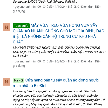
Sunhouse SHD2610 sấy khô tĩnh học, thiết kế...
nguyenthanhminh09
Chủ đề
1/10/24
Trả lời: 0
Diễn đàn:
Điện
gia dụng
MÁY VỪA TREO VỪA HONG VỪA SẤY
Toàn quốc
N
QUẦN ÁO NHANH CHÓNG CHO MỌI GIA ĐÌNH, ĐẶC
BIỆT LÀ NHỮNG CĂN HỘ TRUNG CƯ, KHU NHÀ
CHẬT...
MÁY VỪA TREO VỪA HONG VỪA SẤY QUẦN ÁO NHANH CHÓNG
CHO MỌI GIA ĐÌNH, ĐẶC BIỆT LÀ NHỮNG CĂN HỘ TRUNG CƯ, KHU
NHÀ CHẬT...
nguyenthanhminh09
Chủ đề
26/9/24
Trả lời: 0
Diễn đàn:
Điện
gia dụng
Cửa hàng bán tủ sấy quần áo đông người
Hà Nội
N
mua nhất ở Ba Đình
Cửa hàng bán tủ sấy quần áo đông người mua nhất ở Ba Đình
chuyên cung cấp các loại máy sấy quần áo sấy, tủ sấy quần áo,
động cơ tốt, sấy khô quần áo mùa mưa từ các thương đứng đầu. Tủ
sấy quần áo, Máy Sấy Quần Áo 2 Tầng, Diệt Khuẩn, Có Điều Khiển,