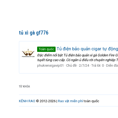
tủ xì gà gf776
Tủ điện bảo quản cigar tự động
Toàn quốc
Đặc điểm nổi bật Tủ điện bảo quản xì gà Golden Fire 
tuyết tùng cao cấp. Có ngăn ủ điếu rời chuyên nghiệp 
phukienxigavip01
Chủ đề
2/7/24
Trả lời: 0
Diễn đà
TỪ KHÓA
KÊNH RAO
© 2012-2026 |
Rao vặt miễn phí
toàn quốc