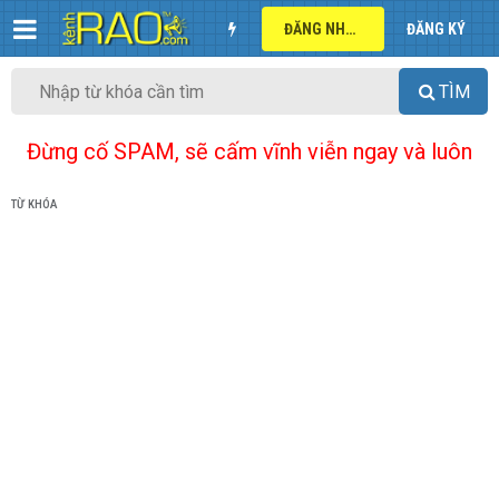
ĐĂNG NHẬP
ĐĂNG KÝ
TÌM
Đừng cố SPAM, sẽ cấm vĩnh viễn ngay và luôn
TỪ KHÓA