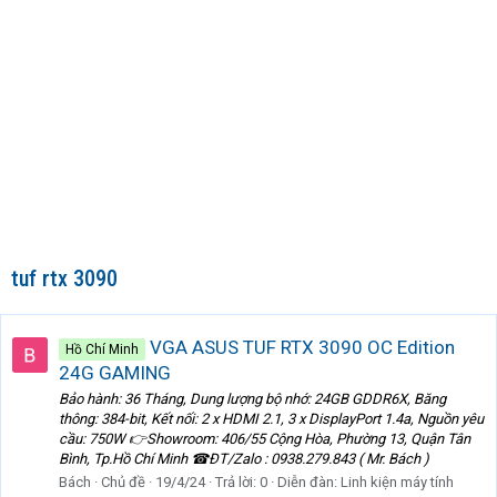
tuf rtx 3090
VGA ASUS TUF RTX 3090 OC Edition
Hồ Chí Minh
24G GAMING
Bảo hành: 36 Tháng, Dung lượng bộ nhớ: 24GB GDDR6X, Băng
thông: 384-bit, Kết nối: 2 x HDMI 2.1, 3 x DisplayPort 1.4a, Nguồn yêu
cầu: 750W 👉Showroom: 406/55 Cộng Hòa, Phường 13, Quận Tân
Bình, Tp.Hồ Chí Minh ☎ĐT/Zalo : 0938.279.843 ( Mr. Bách )
Bách
Chủ đề
19/4/24
Trả lời: 0
Diễn đàn:
Linh kiện máy tính