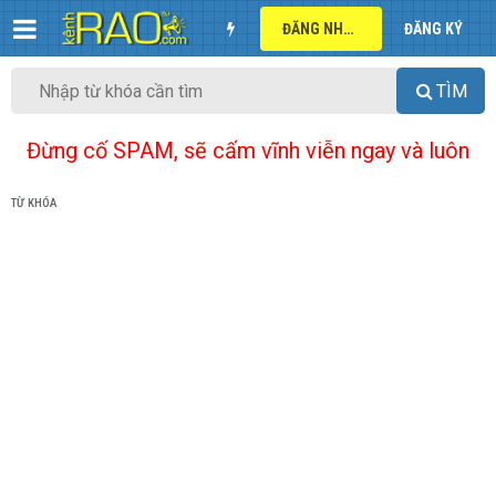
ĐĂNG NHẬP
ĐĂNG KÝ
TÌM
Đừng cố SPAM, sẽ cấm vĩnh viễn ngay và luôn
TỪ KHÓA