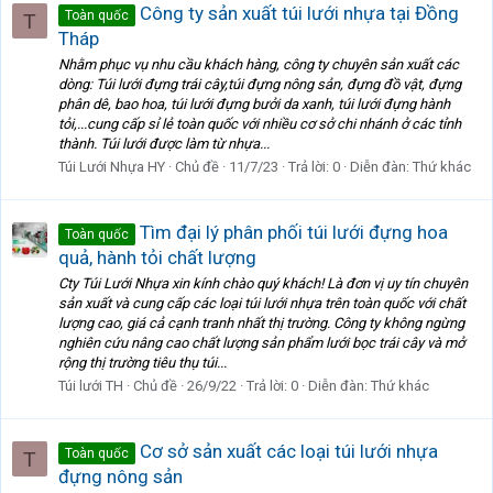
Công ty sản xuất túi lưới nhựa tại Đồng
Toàn quốc
T
Tháp
Nhằm phục vụ nhu cầu khách hàng, công ty chuyên sản xuất các
dòng: Túi lưới đựng trái cây,túi đựng nông sản, đựng đồ vật, đựng
phân dê, bao hoa, túi lưới đựng bưởi da xanh, túi lưới đựng hành
tỏi,...cung cấp sỉ lẻ toàn quốc với nhiều cơ sở chi nhánh ở các tỉnh
thành. Túi lưới được làm từ nhựa...
Túi Lưới Nhựa HY
Chủ đề
11/7/23
Trả lời: 0
Diễn đàn:
Thứ khác
Tìm đại lý phân phối túi lưới đựng hoa
Toàn quốc
quả, hành tỏi chất lượng
Cty Túi Lưới Nhựa xin kính chào quý khách! Là đơn vị uy tín chuyên
sản xuất và cung cấp các loại túi lưới nhựa trên toàn quốc với chất
lượng cao, giá cả cạnh tranh nhất thị trường. Công ty không ngừng
nghiên cứu nâng cao chất lượng sản phẩm lưới bọc trái cây và mở
rộng thị trường tiêu thụ túi...
Túi lưới TH
Chủ đề
26/9/22
Trả lời: 0
Diễn đàn:
Thứ khác
Cơ sở sản xuất các loại túi lưới nhựa
Toàn quốc
T
đựng nông sản