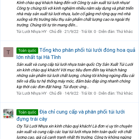
Kính chào quý khách hàng đến với Công ty sản xuất túi lưới nhựa!
Công ty chúng tôi với kinh nghiệm nhiều năm xây dựng và phát triển
nhà máy sản xuất túi lưới nhựa, luôn cố gắng mở rộng quy mô nhà
xưởng và thị trường tiêu thụ sản phẩm chất lượng cao ra ngoài thị
trường. Chúng tôi tự tin mang đến...
Túi Lưới Nhựa HY
Chủ đề
21/9/22
Trả lời: 0
Diễn đàn:
Thứ khác
Tổng kho phân phối túi lưới đóng hoa quả
Toàn quốc
T
lớn nhất tại Hà Tĩnh
Sản xuất và cung cấp túi lưới nhựa toàn quốc Cty Sản Xuất Túi Lưới
xin kính chào quý khách! Với mục tiêu đem đến tay khách hàng
những sản phẩm túi lưới chất lượng, chúng tôi không ngừng đầu cải
tiến và đầu tư hệ thống máy móc, đảm bảo đáp ứng nhanh chóng
kịp thời các đơn đặt hàng. Túi được ứng...
Túi Lưới Nhựa HY
Chủ đề
14/9/22
Trả lời: 0
Diễn đàn:
Thứ khác
Địa chỉ cung cấp và phân phối túi lưới
Toàn quốc
đựng trái cây
Cty Túi Lưới Nhựa xin kính chào quý khách! Là đơn vị uy tín chuyên
sản xuất và cung cấp các loại túi lưới nhựa trên toàn quốc với chất
lượng cao, giá cả cạnh tranh nhất thị trường. Công ty không ngừng