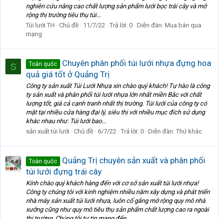
nghiên cứu nâng cao chất lượng sản phẩm lưới bọc trái cây và mở
rộng thị trường tiêu thụ túi...
Túi lưới TH
Chủ đề
11/7/22
Trả lời: 0
Diễn đàn:
Mua bán qua
mạng
Chuyên phân phối túi lưới nhựa đựng hoa
Toàn quốc
S
quả giá tốt ở Quảng Trị
Công ty sản xuất Túi Lưới Nhựa xin chào quý khách! Tự hào là công
ty sản xuất và phân phối túi lưới nhựa lớn nhất miền Bắc với chất
lượng tốt, giá cả cạnh tranh nhất thị trường. Túi lưới của công ty có
mặt tại nhiều cửa hàng đại lý, siêu thị với nhiều mục đích sử dụng
khác nhau như: Túi lưới bao...
sản xuất túi lưới
Chủ đề
6/7/22
Trả lời: 0
Diễn đàn:
Thứ khác
Quảng Trị chuyên sản xuất và phân phối
Toàn quốc
túi lưới đựng trái cây
Kính chào quý khách hàng đến với cơ sở sản xuất túi lưới nhựa!
Công ty chúng tôi với kinh nghiệm nhiều năm xây dựng và phát triển
nhà máy sản xuất túi lưới nhựa, luôn cố gắng mở rộng quy mô nhà
xưởng cũng như quy mô tiêu thụ sản phẩm chất lượng cao ra ngoài
thị trường. Chúng tôi tự tin mang đến...