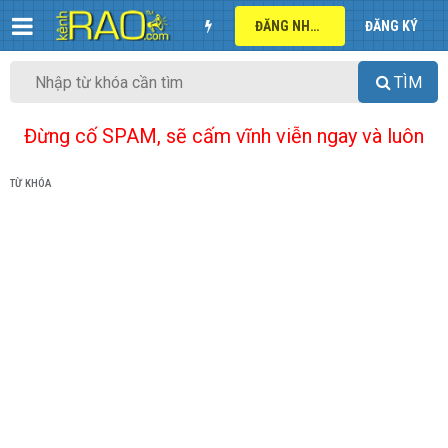
ĐĂNG NHẬP
ĐĂNG KÝ
TÌM
Đừng cố SPAM, sẽ cấm vĩnh viễn ngay và luôn
TỪ KHÓA