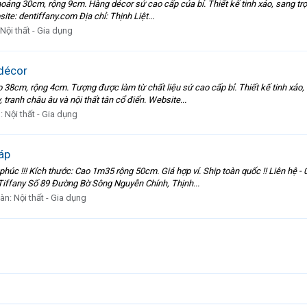
oảng 30cm, rộng 9cm. Hàng décor sứ cao cấp của bỉ. Thiết kế tinh xảo, sang tr
ite: dentiffany.com Địa chỉ: Thịnh Liệt...
Nội thất - Gia dụng
 décor
 38cm, rộng 4cm. Tượng được làm từ chất liệu sứ cao cấp bỉ. Thiết kế tinh xảo, c
anh châu âu và nội thất tân cổ điển. Website...
n:
Nội thất - Gia dụng
áp
úc !!! Kích thước: Cao 1m35 rộng 50cm. Giá hợp ví. Ship toàn quốc !! Liên hệ 
í Tiffany Số 89 Đường Bờ Sông Nguyễn Chính, Thịnh...
đàn:
Nội thất - Gia dụng