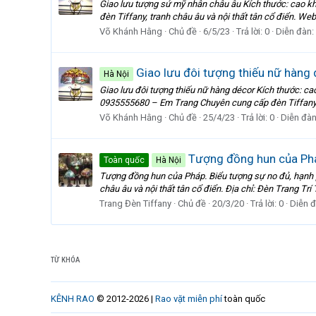
Giao lưu tượng sứ mỹ nhân châu âu Kích thước: cao kh
đèn Tiffany, tranh châu âu và nội thất tân cổ điển. Webs
Võ Khánh Hằng
Chủ đề
6/5/23
Trả lời: 0
Diễn đàn:
Giao lưu đôi tượng thiếu nữ hàng
Hà Nội
Giao lưu đôi tượng thiếu nữ hàng décor Kích thước: cao
0935555680 – Em Trang Chuyên cung cấp đèn Tiffany, tr
Võ Khánh Hằng
Chủ đề
25/4/23
Trả lời: 0
Diễn đà
Tượng đồng hun của Ph
Toàn quốc
Hà Nội
Tượng đồng hun của Pháp. Biểu tượng sự no đủ, hạnh ph
châu âu và nội thất tân cổ điển. Địa chỉ: Đèn Trang Tr
Trang Đèn Tiffany
Chủ đề
20/3/20
Trả lời: 0
Diễn 
TỪ KHÓA
KÊNH RAO
© 2012-2026 |
Rao vặt miễn phí
toàn quốc