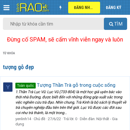
ĐĂNG NHẬP
ĐĂNG KÝ
TÌM
Đừng cố SPAM, sẽ cấm vĩnh viễn ngay và luôn
TỪ KHÓA
tượng gỗ đẹp
Tượng Thần Trà gỗ trong cuộc sống
Toàn quốc
Y
1.Thần Trà Lục Vũ: Lục Vũ (733-804) là một học giả uyên bác vào
thời nhà Đường, được biết đến với những đóng góp xuất sắc trong
việc nghiên cứu trà đạo. Nhìn chung, Trà Kinh là bộ sách lý thuyết về
trà chuyên nghiệp đầu tiên trên thế giới. Lục Vũ được các đời sau
coi như trà thánh, là một trong...
yenlinh14
Chủ đề
27/6/22
Trả lời: 0
Diễn đàn:
Nội thất - Gia
dụng