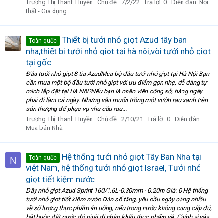
Trương Thị Thanh Huyền
Chủ đề
7/2/22
Trả lời: 0
Diễn đàn:
Nội
thất - Gia dụng
Thiết bị tưới nhỏ giọt Azud tây ban
Toàn quốc
nha,thiết bi tưới nhỏ giọt tại hà nội,vòi tưới nhỏ giọt
tại gốc
Đầu tưới nhỏ giọt 8 tia AzudMua bộ đầu tưới nhỏ giọt tại Hà Nội Bạn
cần mua một bộ đầu tưới nhỏ giọt với ưu điểm gọn nhẹ, dễ dàng tự
mình lắp đặt tại Hà Nội?Nếu bạn là nhân viên công sở, hàng ngày
phải đi làm cả ngày. Nhưng vẫn muốn trồng một vườn rau xanh trên
sân thượng để phục vụ nhu cầu rau...
Trương Thị Thanh Huyền
Chủ đề
2/10/21
Trả lời: 0
Diễn đàn:
Mua bán Nhà
Hệ thống tưới nhỏ giọt Tây Ban Nha tại
Toàn quốc
N
việt Nam, hệ thống tưới nhỏ giọt Israel, Tưới nhỏ
giọt tiết kiệm nước
Dây nhỏ giọt Azud Sprint 160/1.6L-0.30mm - 0.20m Giá: 0 Hệ thống
tưới nhỏ giọt tiết kiệm nước Dân số tăng, yêu cầu ngày càng nhiều
về số lượng thực phẩm ăn uống, nếu trong nước không cung cấp đủ,
bắt buộc đất nước đó phải đi nhập khẩu thực phẩm về. Chính vì vậy