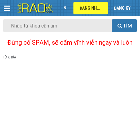
ĐĂNG NHẬP
ĐĂNG KÝ
TÌM
Đừng cố SPAM, sẽ cấm vĩnh viễn ngay và luôn
TỪ KHÓA