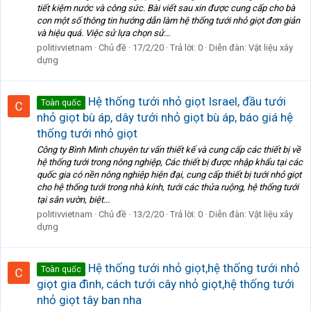
tiết kiệm nước và công sức. Bài viết sau xin được cung cấp cho bà
con một số thông tin hướng dẫn làm hệ thống tưới nhỏ giọt đơn giản
và hiệu quá. Việc sử lựa chọn sử...
politivvietnam
Chủ đề
17/2/20
Trả lời: 0
Diễn đàn:
Vật liệu xây
dựng
Hệ thống tưới nhỏ giọt Israel, đầu tưới
Toàn quốc
nhỏ giọt bù áp, dây tưới nhỏ giọt bù áp, báo giá hệ
thống tưới nhỏ giọt
Công ty Bình Minh chuyên tư vấn thiết kế và cung cấp các thiết bị về
hệ thống tưới trong nông nghiệp, Các thiết bị được nhập khẩu tại các
quốc gia có nền nông nghiệp hiện đại, cung cấp thiết bị tưới nhỏ giọt
cho hệ thống tưới trong nhà kính, tưới các thửa ruộng, hệ thống tưới
tại sân vườn, biệt...
politivvietnam
Chủ đề
13/2/20
Trả lời: 0
Diễn đàn:
Vật liệu xây
dựng
Hệ thống tưới nhỏ giọt,hệ thống tưới nhỏ
Toàn quốc
giọt gia đình, cách tưới cây nhỏ giọt,hệ thống tưới
nhỏ giọt tây ban nha