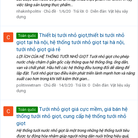
việc tăng sản lượng thực phẩm...
nhakinhpolitiv
Chủ đề
1/6/20
Trả lời: 0
Diễn đàn:
Vật liệu xây
dựng
Thiết bị tưới nhỏ giọt,thiết bi tưới nhỏ
Toàn quốc
giọt tại hà nội, hệ thống tưới nhỏ giọt tại hà nội,
tưới nhỏ giọt giá rẻ
LỢI ÍCH CỦA HỆ THỐNG TƯỚI NHỎ GIỌT Tưới nhỏ giọt cho phép
nước chảy chậm ở gần gốc cây thông qua hệ thống ống, ống dẫn,
van và chất phát. Hầu hết các hệ thống đều tương đối dễ dàng để
lắp đặt. Tưới nhỏ giọt tạo điều kiện phát triển lành mạnh hơn và năng
suất cao hơn trong khi tiết kiệm thời gian...
politivvietnam
Chủ đề
14/3/20
Trả lời: 0
Diễn đàn:
Vật liệu xây
dựng
Tưới nhỏ giọt giá cực mềm, giá bán hệ
Toàn quốc
thống tưới nhỏ giọt, cung cấp hệ thống tưới nhỏ
giọt
Hệ thống tưới nước nhỏ giọt là một trong những hệ thống tưới tiêu
được tự động hóa nhằm giúp người nông dân nuôi trồng hiệu quả,