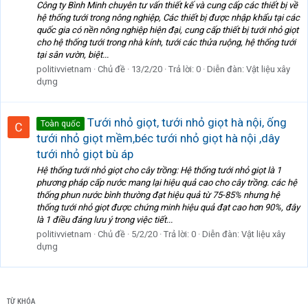
Công ty Bình Minh chuyên tư vấn thiết kế và cung cấp các thiết bị về
hệ thống tưới trong nông nghiệp, Các thiết bị được nhập khẩu tại các
quốc gia có nền nông nghiệp hiện đại, cung cấp thiết bị tưới nhỏ giọt
cho hệ thống tưới trong nhà kính, tưới các thửa ruộng, hệ thống tưới
tại sân vườn, biệt...
politivvietnam
Chủ đề
13/2/20
Trả lời: 0
Diễn đàn:
Vật liệu xây
dựng
Tưới nhỏ giọt, tưới nhỏ giọt hà nội, ống
Toàn quốc
tưới nhỏ giọt mềm,béc tưới nhỏ giọt hà nội ,dây
tưới nhỏ giọt bù áp
Hệ thống tưới nhỏ giọt cho cây trồng: Hệ thống tưới nhỏ giọt là 1
phương pháp cấp nước mang lại hiệu quả cao cho cây trồng. các hệ
thống phun nước bình thường đạt hiệu quả từ 75-85% nhưng hệ
thống tưới nhỏ giọt được chứng minh hiệu quả đạt cao hơn 90%, đây
là 1 điều đáng lưu ý trong việc tiết...
politivvietnam
Chủ đề
5/2/20
Trả lời: 0
Diễn đàn:
Vật liệu xây
dựng
TỪ KHÓA