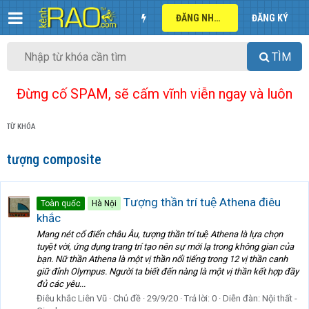
ĐĂNG NHẬP
ĐĂNG KÝ
TÌM
Đừng cố SPAM, sẽ cấm vĩnh viễn ngay và luôn
TỪ KHÓA
tượng composite
Tượng thần trí tuệ Athena điêu
Toàn quốc
Hà Nội
khắc
Mang nét cổ điển châu Âu, tượng thần trí tuệ Athena là lựa chọn
tuyệt vời, ứng dụng trang trí tạo nên sự mới lạ trong không gian của
bạn. Nữ thần Athena là một vị thần nổi tiếng trong 12 vị thần canh
giữ đỉnh Olympus. Người ta biết đến nàng là một vị thần kết hợp đầy
đủ các yêu...
Điêu khắc Liên Vũ
Chủ đề
29/9/20
Trả lời: 0
Diễn đàn:
Nội thất -