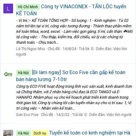
Công ty VINACONEX - TẤN LỘC tuyển
Hồ Chí Minh
L
KẾ TOÁN
- Vị trí👉 KẾ TOÁN TỔNG HỢP. - Số lượng : 1 - Kinh nghiệm : Từ 02
năm trở lên tại vị trí, công việc tương đương - Thành thạo phần mềm
kế toán Misa, word, excel. - Làm việc gọn gàng, tỉ mỉ, cẩn thận. ☘️Mô
tả công việc: - Thu thập, kiểm tra, đối chiếu, xử lý các chứng từ
thanh toán. - Chịu trách...
Lê Thị Ngọc Như
Chủ đề
14/8/24
Trả lời: 0
Diễn đàn:
Việc tìm
người
[Đi làm ngay] Sơ Eco Five cần gấp kế toán
Hà Nội
bán hàng lương 7-10tr
Công ty ECO FIVE hoạt động trong lĩnh vực sản xuất, kinh doanh Sơn
và Chống thấm, với 2 nhãn hàng chủ đạo là ECO TANGO và E-
HANAPO. Nhằm phục vụ cho kế hoạch phát triển kinh doanh trong
thời gian tới, Công ty chúng tôi cần tuyển nhân sự cho vị trí sau: 1, Vị
trí công việc – Nhân viên kế toán...
Sơn Eco Five
Chủ đề
14/2/22
Trả lời: 0
Diễn đàn:
Việc tìm người
Tuyển kế toán có kinh nghiệm tại Hà
Hà Nội
Dịch vụ