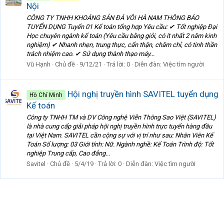
Nội
CÔNG TY TNHH KHOÁNG SẢN ĐÁ VÔI HÀ NAM THÔNG BÁO
TUYỂN DỤNG Tuyển 01 Kế toán tổng hợp Yêu cầu: ✔ Tốt nghiệp Đại
Học chuyên ngành kế toán (Yêu cầu bằng giỏi, có ít nhất 2 năm kinh
nghiệm) ✔ Nhanh nhẹn, trung thực, cẩn thận, chăm chỉ, có tinh thần
trách nhiệm cao. ✔ Sử dụng thành thạo máy...
Vũ Hạnh
Chủ đề
9/12/21
Trả lời: 0
Diễn đàn:
Việc tìm người
Hội nghị truyền hình SAVITEL tuyển dụng
Hồ Chí Minh
Kế toán
Công ty TNHH TM và DV Công nghệ Viễn Thông Sao Việt (SAVITEL)
là nhà cung cấp giải pháp hội nghị truyền hình trực tuyến hàng đầu
tại Việt Nam. SAVITEL cần cộng sự với vị trí như sau: Nhân Viên Kế
Toán Số lượng: 03 Giới tính: Nữ. Ngành nghề: Kế Toán Trình độ: Tốt
nghiệp Trung cấp, Cao đẳng...
Savitel
Chủ đề
5/4/19
Trả lời: 0
Diễn đàn:
Việc tìm người