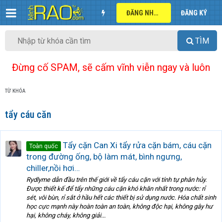
ĐĂNG NHẬP
ĐĂNG KÝ
TÌM
Đừng cố SPAM, sẽ cấm vĩnh viễn ngay và luôn
TỪ KHÓA
tẩy cáu căn
Tẩy cặn Can Xi tẩy rửa cặn bám, cáu cặn
Toàn quốc
trong đường ống, bộ làm mát, bình ngưng,
chiller,nồi hơi…
Rydlyme dẫn đầu trên thế giới về tẩy cáu cặn với tính tự phân hủy.
Được thiết kế để tẩy những cáu cặn khó khăn nhất trong nước: rỉ
sét, vôi bùn, rỉ sắt ở hầu hết các thiết bị sử dụng nước. Hóa chất sinh
học cực mạnh này hoàn toàn an toàn, không độc hại, không gây hư
hại, không cháy, không giải...