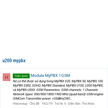
u200 mypbx
Module MyPBX 1GSM
Toàn quốc
H
Nó có thể được sử dụng trong MyPBX S20, MyPBX 50, MyPBX 100,
MyPBX S300, SOHO, MyPBX Standard, MyPBX U100, U200 MyPBX,
và MyPBX U5XX. GSM Parameters: GSM channels: 1 Channels
Network types: 850/900/1800/1900 MHz (quad-band) GSM engine:
SIMCom Transmitter power: +33dBm(2W)...
Hieuvnsup
Chủ đề
19/2/19
Trả lời: 0
Diễn đàn:
Thứ khác