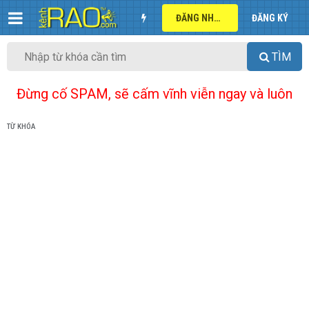
ĐĂNG NHẬP
ĐĂNG KÝ
TÌM
Đừng cố SPAM, sẽ cấm vĩnh viễn ngay và luôn
TỪ KHÓA