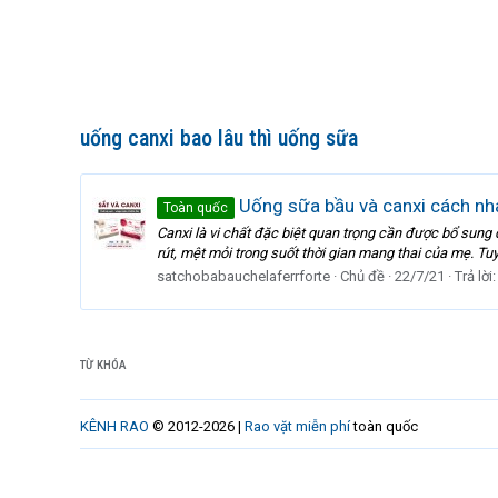
uống canxi bao lâu thì uống sữa
Uống sữa bầu và canxi cách nha
Toàn quốc
Canxi là vi chất đặc biệt quan trọng cần được bổ sun
rút, mệt mỏi trong suốt thời gian mang thai của mẹ. Tu
satchobabauchelaferrforte
Chủ đề
22/7/21
Trả lời:
TỪ KHÓA
KÊNH RAO
© 2012-2026 |
Rao vặt miễn phí
toàn quốc