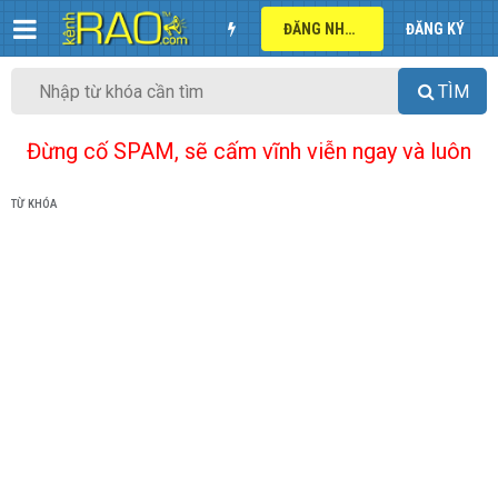
ĐĂNG NHẬP
ĐĂNG KÝ
TÌM
Đừng cố SPAM, sẽ cấm vĩnh viễn ngay và luôn
TỪ KHÓA