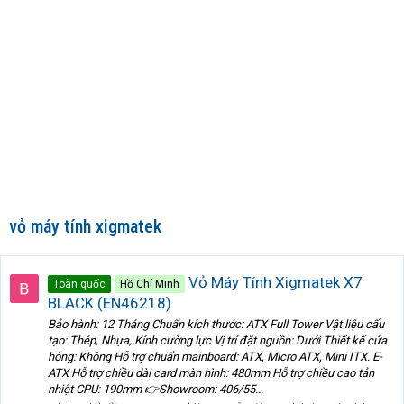
vỏ máy tính xigmatek
Vỏ Máy Tính Xigmatek X7
Toàn quốc
Hồ Chí Minh
BLACK (EN46218)
Bảo hành: 12 Tháng Chuẩn kích thước: ATX Full Tower Vật liệu cấu
tạo: Thép, Nhựa, Kính cường lực Vị trí đặt nguồn: Dưới Thiết kế cửa
hông: Không Hỗ trợ chuẩn mainboard: ATX, Micro ATX, Mini ITX. E-
ATX Hỗ trợ chiều dài card màn hình: 480mm Hỗ trợ chiều cao tản
nhiệt CPU: 190mm 👉Showroom: 406/55...