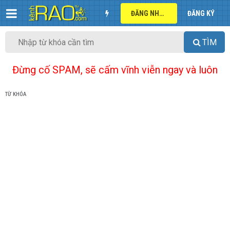
ĐĂNG NHẬP
ĐĂNG KÝ
TÌM
Đừng cố SPAM, sẽ cấm vĩnh viễn ngay và luôn
TỪ KHÓA