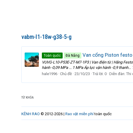
vabm-l1-18w-g38-5-g
Van cổng Piston fes
Toàn quốc
Đà Nẵng
VUVG-L10-P53E-ZT-M7-1P3 | Van điện từ | Hãng Festo 
hành -0,09 MPa ... 1 MPa Áp lực vận hành -0,9 thanh
hale1996
Chủ đề
23/10/23
Trả lời: 0
Diễn đàn:
Thi
TỪ KHÓA
KÊNH RAO
© 2012-2026 |
Rao vặt miễn phí
toàn quốc