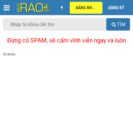
ĐĂNG NHẬP
ĐĂNG KÝ
TÌM
Đừng cố SPAM, sẽ cấm vĩnh viễn ngay và luôn
TỪ KHÓA