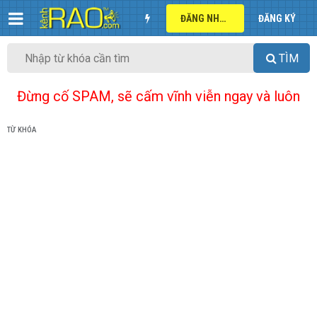
ĐĂNG NHẬP
ĐĂNG KÝ
TÌM
Đừng cố SPAM, sẽ cấm vĩnh viễn ngay và luôn
TỪ KHÓA