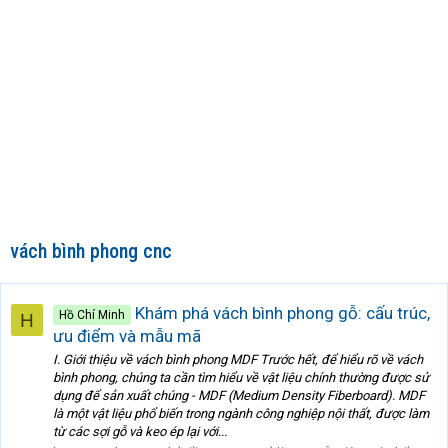
vách bình phong cnc
Khám phá vách bình phong gỗ: cấu trúc,
Hồ Chí Minh
H
ưu điểm và mẫu mã
I. Giới thiệu về vách bình phong MDF Trước hết, để hiểu rõ về vách
bình phong, chúng ta cần tìm hiểu về vật liệu chính thường được sử
dụng để sản xuất chúng - MDF (Medium Density Fiberboard). MDF
là một vật liệu phổ biến trong ngành công nghiệp nội thất, được làm
từ các sợi gỗ và keo ép lại với...