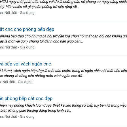
CM ngày một phát triển cùng với đó là những căn hộ chung cư ngày càng nhiều đ
y, hiển nhiên sẽ giúp căn phòng trở nên rộng rãi...
àn:
Nội thất - Gia dụng
ắt cnc cho phòng bếp đẹp
 phòng bếp đẹp cho những bà nội trợ cần lựa chọn nội thất cân đối cho không g
 là một vài gợi ý chúng tôi dành cho bạn giúp bạn...
àn:
Nội thất - Gia dụng
à bếp với vách ngăn cnc
kế mở, vách ngăn bếp đẹp là một sản phẩm trang trí ngăn chia nội thất tiên tiến
ian chung và riêng nên những mẫu vách ngăn cnc đã...
n:
Nội thất - Gia dụng
n phòng bếp cắt cnc đẹp
ện nay phòng khách luôn được thiết kế liên thông với bếp tuy tiên lợi trong việc
 biệt. Không gian thoáng đãng trong lành sẽ...
àn:
Nội thất - Gia dụng