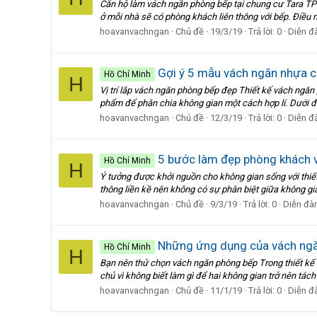
Căn hộ làm vách ngăn phòng bếp tại chung cư Tara TPH
ở mỗi nhà sẽ có phòng khách liên thông với bếp. Điều nà
hoavanvachngan
Chủ đề
19/3/19
Trả lời: 0
Diễn đ
Gợi ý 5 mẫu vách ngăn nhựa c
Hồ Chí Minh
H
Vị trí lắp vách ngăn phòng bếp đẹp Thiết kế vách ngăn
phẩm để phân chia không gian một cách hợp lí. Dưới đây
hoavanvachngan
Chủ đề
12/3/19
Trả lời: 0
Diễn đ
5 bước làm đẹp phòng khách v
Hồ Chí Minh
H
Ý tưởng được khởi nguồn cho không gian sống với thiết 
thông liền kề nên không có sự phân biệt giữa không g
hoavanvachngan
Chủ đề
9/3/19
Trả lời: 0
Diễn đà
Những ứng dụng của vách ngă
Hồ Chí Minh
H
Bạn nên thử chọn vách ngăn phòng bếp Trong thiết kế hi
chủ vì không biết làm gì để hai không gian trở nên tách
hoavanvachngan
Chủ đề
11/1/19
Trả lời: 0
Diễn đ