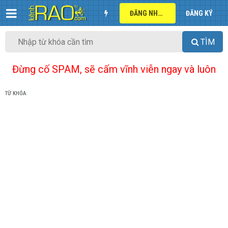
ĐĂNG NHẬP
ĐĂNG KÝ
TÌM
Đừng cố SPAM, sẽ cấm vĩnh viễn ngay và luôn
TỪ KHÓA