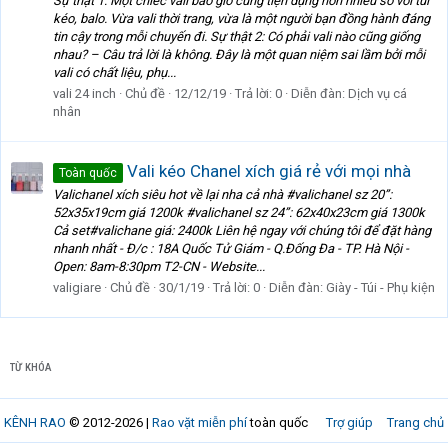
Sự thật 1: Một chiếc vali bao giờ cũng tiện dụng hơn nhiều so với túi
kéo, balo. Vừa vali thời trang, vừa là một người bạn đồng hành đáng
tin cậy trong mỗi chuyến đi. Sự thật 2: Có phải vali nào cũng giống
nhau? – Câu trả lời là không. Đây là một quan niệm sai lầm bởi mỗi
vali có chất liệu, phụ...
vali 24 inch
Chủ đề
12/12/19
Trả lời: 0
Diễn đàn:
Dịch vụ cá
nhân
Vali kéo Chanel xích giá rẻ với mọi nhà
Toàn quốc
Valichanel xích siêu hot về lại nha cả nhà #valichanel sz 20”:
52x35x19cm giá 1200k #valichanel sz 24”: 62x40x23cm giá 1300k
Cả set#valichane giá: 2400k Liên hệ ngay với chúng tôi để đặt hàng
nhanh nhất - Đ/c : 18A Quốc Tử Giám - Q.Đống Đa - TP. Hà Nội -
Open: 8am-8:30pm T2-CN - Website...
valigiare
Chủ đề
30/1/19
Trả lời: 0
Diễn đàn:
Giày - Túi - Phụ kiện
TỪ KHÓA
KÊNH RAO
© 2012-2026 |
Rao vặt miễn phí
toàn quốc
Trợ giúp
Trang chủ