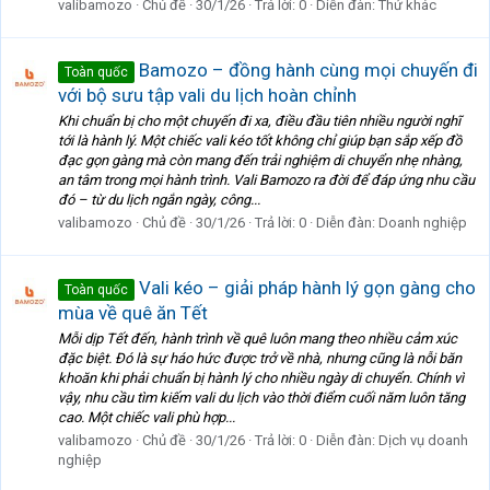
valibamozo
Chủ đề
30/1/26
Trả lời: 0
Diễn đàn:
Thứ khác
Bamozo – đồng hành cùng mọi chuyến đi
Toàn quốc
với bộ sưu tập vali du lịch hoàn chỉnh
Khi chuẩn bị cho một chuyến đi xa, điều đầu tiên nhiều người nghĩ
tới là hành lý. Một chiếc vali kéo tốt không chỉ giúp bạn sắp xếp đồ
đạc gọn gàng mà còn mang đến trải nghiệm di chuyển nhẹ nhàng,
an tâm trong mọi hành trình. Vali Bamozo ra đời để đáp ứng nhu cầu
đó – từ du lịch ngắn ngày, công...
valibamozo
Chủ đề
30/1/26
Trả lời: 0
Diễn đàn:
Doanh nghiệp
Vali kéo – giải pháp hành lý gọn gàng cho
Toàn quốc
mùa về quê ăn Tết
Mỗi dịp Tết đến, hành trình về quê luôn mang theo nhiều cảm xúc
đặc biệt. Đó là sự háo hức được trở về nhà, nhưng cũng là nỗi băn
khoăn khi phải chuẩn bị hành lý cho nhiều ngày di chuyển. Chính vì
vậy, nhu cầu tìm kiếm vali du lịch vào thời điểm cuối năm luôn tăng
cao. Một chiếc vali phù hợp...
valibamozo
Chủ đề
30/1/26
Trả lời: 0
Diễn đàn:
Dịch vụ doanh
nghiệp