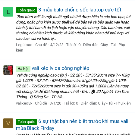
3 mẫu balo chống sốc laptop cực tốt
Toàn quốc
L
"Bao trùm vali" là một thuật ngữ có thể được hiểu là các bao bọc, túi
đựng, hoặc phụ kiện được thiết kế để bảo vệ và bảo quản vali hoặc
hành lý khi bạn đi du lịch hoặc vận chuyển chúng. Các bao trùm vali
thường có nhiều kích thước và kiểu dáng khác nhau để phù hợp với
các loại vali và hành lý...
Legiabao
Chủ đề
4/12/23
Trả lời: 0
Diễn đàn:
Giày - Túi - Phụ
kiện
vali kéo lv da công nghiêp
Hà Nội
Vali da công nghiệp cao cấp ;) - SZ 20": - 53*35*20cm size 7->10kg
giá 1.000k - SZ 24": - 62*42*25cm size kí gửi 20->25kg giá 1.100k
SZ 28": - 72x52x28cm size kí gửi 30->35kg giá 1.200k Liên hệ ngay
với chúng tôi để đặt hàng nhanh nhất - Đ/c : 🏠 20 Ngõ 61 Tôn Đức
Thắng - Q.Đống Đa - TP. Hà...
valikeo8x
Chủ đề
3/1/20
Trả lời: 0
Diễn đàn:
Giày - Túi - Phụ kiện
6 sự thật bạn nên biết trước khi mua vali
Toàn quốc
V
mùa Black Firday