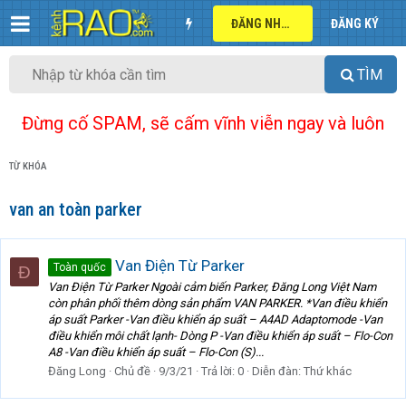
ĐĂNG NHẬP
ĐĂNG KÝ
TÌM
Đừng cố SPAM, sẽ cấm vĩnh viễn ngay và luôn
TỪ KHÓA
van an toàn parker
Van Điện Từ Parker
Toàn quốc
Đ
Van Điện Từ Parker Ngoài cảm biến Parker, Đăng Long Việt Nam
còn phân phối thêm dòng sản phẩm VAN PARKER. *Van điều khiển
áp suất Parker -Van điều khiển áp suất – A4AD Adaptomode -Van
điều khiển môi chất lạnh- Dòng P -Van điều khiển áp suất – Flo-Con
A8 -Van điều khiển áp suất – Flo-Con (S)...
Đăng Long
Chủ đề
9/3/21
Trả lời: 0
Diễn đàn:
Thứ khác