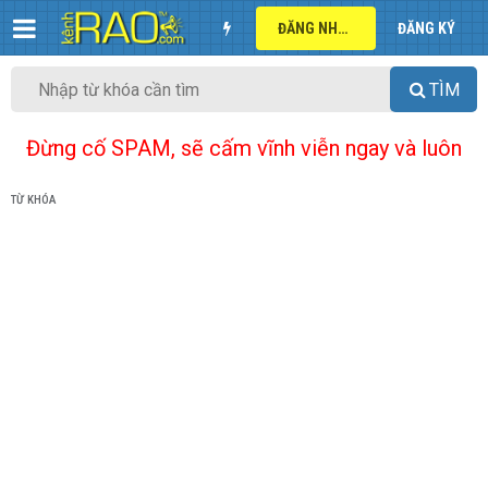
ĐĂNG NHẬP
ĐĂNG KÝ
TÌM
Đừng cố SPAM, sẽ cấm vĩnh viễn ngay và luôn
TỪ KHÓA