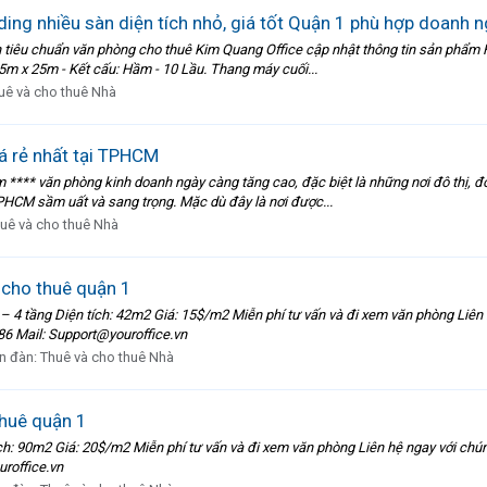
ding nhiều sàn diện tích nhỏ, giá tốt Quận 1 phù hợp doanh 
tiêu chuẩn văn phòng cho thuê Kim Quang Office cập nhật thông tin sản phẩm 
,5m x 25m - Kết cấu: Hầm - 10 Lầu. Thang máy cuối...
uê và cho thuê Nhà
á rẻ nhất tại TPHCM
tìm **** văn phòng kinh doanh ngày càng tăng cao, đặc biệt là những nơi đô thị,
PHCM sầm uất và sang trọng. Mặc dù đây là nơi được...
uê và cho thuê Nhà
 cho thuê quận 1
ệt – 4 tầng Diện tích: 42m2 Giá: 15$/m2 Miễn phí tư vấn và đi xem văn phòng Liê
986 Mail: Support@youroffice.vn
n đàn:
Thuê và cho thuê Nhà
huê quận 1
 tích: 90m2 Giá: 20$/m2 Miễn phí tư vấn và đi xem văn phòng Liên hệ ngay với ch
uroffice.vn