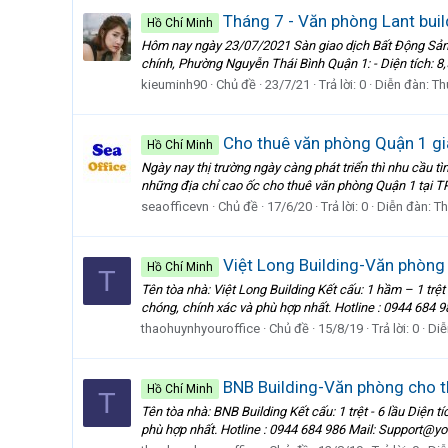
Tháng 7 - Văn phòng Lant buil
Hồ Chí Minh
Hôm nay ngày 23/07/2021 Sàn giao dịch Bất Động Sản 
chính, Phường Nguyễn Thái Bình Quận 1: - Diện tích: 8
kieuminh90
Chủ đề
23/7/21
Trả lời: 0
Diễn đàn:
Th
Cho thuê văn phòng Quận 1 gi
Hồ Chí Minh
Ngày nay thị trường ngày càng phát triển thì nhu cầu 
những địa chỉ cao ốc cho thuê văn phòng Quận 1 tại T
seaofficevn
Chủ đề
17/6/20
Trả lời: 0
Diễn đàn:
Th
Việt Long Building-Văn phòng
Hồ Chí Minh
T
Tên tòa nhà: Việt Long Building Kết cấu: 1 hầm – 1 tr
chóng, chính xác và phù hợp nhất. Hotline : 0944 684 
thaohuynhyouroffice
Chủ đề
15/8/19
Trả lời: 0
Diễ
BNB Building-Văn phòng cho t
Hồ Chí Minh
T
Tên tòa nhà: BNB Building Kết cấu: 1 trệt - 6 lầu Diện
phù hợp nhất. Hotline : 0944 684 986 Mail: Support@yo