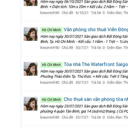
Hôm nay ngày 06/10/2021 Sàn giao dịch Bất Động Sản 
Bình: + Diện tích: 10m x 20m + Kết cấu: 2 Hầm – Trệt –
kieuminh90
Chủ đề
6/10/21
Trả lời: 0
Diễn đàn:
Th
Văn phòng cho thuê Viễn Đông
Hồ Chí Minh
Hôm nay ngày 30/07/2021 Sàn giao dịch Bất Động Sản 
Bình, Tp. Hồ Chí Minh: - Kết cấu: 1 Hầm - 1 Trệt – 1Lửn
kieuminh90
Chủ đề
30/7/21
Trả lời: 0
Diễn đàn:
Th
Tòa nhà The Waterfront Saigon 
Hồ Chí Minh
Hôm nay ngày 30/07/2021 Sàn giao dịch Bất Động Sản 
Phường Thảo Điền Tp. Thủ Đức: + Kết cấu: Trệt 5 Tầng,
kieuminh90
Chủ đề
30/7/21
Trả lời: 0
Diễn đàn:
Th
Cho thuê sàn văn phòng tòa nh
Hồ Chí Minh
Hôm nay ngày 23/07/2021 Sàn giao dịch Bất Động Sản 
phường 4 quận Tân Bình, giá 14 Usd/m2/tháng. ( Có PQL
kieuminh90
Chủ đề
23/7/21
Trả lời: 0
Diễn đàn:
Th