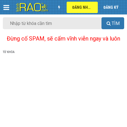
ĐĂNG NHẬP
ĐĂNG KÝ
TÌM
Đừng cố SPAM, sẽ cấm vĩnh viễn ngay và luôn
TỪ KHÓA