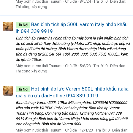
Máy bơm nước thải Tsurumi
Chủ đề
8/5/24
Trả lời: 0
Diễn đàn:
Thi công xây dựng
Bán bình tích áp 500L varem italy nhập khẩu
Hà Nội
lh 094 339 9919
Bình tích áp Varem hay bình tăng áp máy bơm là sản phẩm bình tích
áp có xuất xứ từ Italy được công ty Matra JSC nhập khẩu trực tiếp và
phân phối trên thị trường. Bình Varem được nhập khẩu với có dung
tích đa dạng từ 20l, 24l, 50l, 100l, 200l, 300l, 500l, 750l, 1000l,... kèm
áp lực từ 10bar...
Máy bơm nước thải Tsurumi
Chủ đề
5/8/23
Trả lời: 0
Diễn đàn:
Thi công xây dựng
Hot bình áp lực Varem 500L nhập khẩu italia
Hà Nội
giá siêu ưu đãi Hotline 094 339 9919
Bình tích áp Varem 500L 10Bar Mã sản phẩm: US500461CS000000
Nhà sản xuất: VAREM- Italy Loại sản phẩm: Bình tích áp Varem
10bar Tình trạng: Còn hàng Bảo hành: 12 tháng Hotline: 094 339
9919 Báo giá Bình tích áp Varem Nhập khẩu chính hãng giá tốt nhất
cho công trình. Bình tích áp Varem 500L...
Máy bơm nước thải Tsurumi
Chủ đề
12/1/23
Trả lời: 0
Diễn đàn: