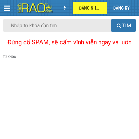
ĐĂNG NHẬP
ĐĂNG KÝ
TÌM
Đừng cố SPAM, sẽ cấm vĩnh viễn ngay và luôn
TỪ KHÓA