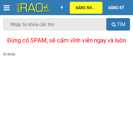
ĐĂNG NHẬP
ĐĂNG KÝ
TÌM
Đừng cố SPAM, sẽ cấm vĩnh viễn ngay và luôn
TỪ KHÓA