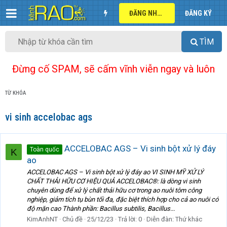
ĐĂNG NHẬP
ĐĂNG KÝ
TÌM
Đừng cố SPAM, sẽ cấm vĩnh viễn ngay và luôn
TỪ KHÓA
vi sinh accelobac ags
ACCELOBAC AGS – Vi sinh bột xử lý đáy
Toàn quốc
K
ao
ACCELOBAC AGS – Vi sinh bột xử lý đáy ao VI SINH MỸ XỬ LÝ
CHẤT THẢI HỮU CƠ HIỆU QUẢ ACCELOBAC®: là dòng vi sinh
chuyên dùng để xử lý chất thải hữu cơ trong ao nuôi tôm công
nghiệp, giảm tích tụ bùn tối đa, đặc biệt thích hợp cho cả ao nuôi có
độ mặn cao Thành phần: Bacillus subtilis, Bacillus...
KimAnhNT
Chủ đề
25/12/23
Trả lời: 0
Diễn đàn:
Thứ khác