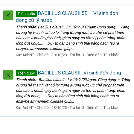
BACILLUS CLAUSII 5B – Vi sinh đơn
Toàn quốc
K
dòng xử lý nước
Thành phần: Bacillus clausii : 5 x 10^9 CFU/gam Công dụng: – Tăng
cường hệ vi sinh vật có lợi trong đường ruột, ức chế sự phát triển
của các vi khuẩn gây bệnh, giảm nguy cơ tôm bị phân trắng, phân
lỏng đứt khúc,… – Duy trì cân bằng sinh thái bằng cách tạo ra
enzyme ammonium oxidase giúp...
KimAnhNT
Chủ đề
30/10/23
Trả lời: 0
Diễn đàn:
Thứ khác
BACILLUS CLAUSII -Vi sinh đơn dòng
Toàn quốc
K
Thành phần : Bacillus clausii : 1 x 10^9 CFU/gam Công dụng: – Tăng
cường hệ vi sinh vật có lợi trong đường ruột, ức chế sự phát triển
của các vi khuẩn gây bệnh, giảm nguy cơ tôm bị phân trắng, phân
lỏng đứt khúc,… – Duy trì cân bằng sinh thái bằng cách tạo ra
enzyme ammonium oxidase giúp...
KimAnhNT
Chủ đề
28/10/23
Trả lời: 0
Diễn đàn:
Thứ khác