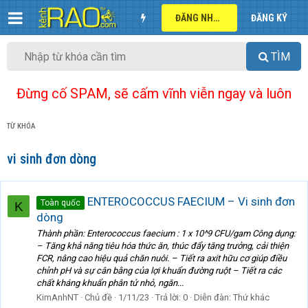
ĐĂNG NHẬP
ĐĂNG KÝ
TÌM
Đừng cố SPAM, sẽ cấm vĩnh viễn ngay và luôn
TỪ KHÓA
vi sinh đơn dòng
ENTEROCOCCUS FAECIUM – Vi sinh đơn
Toàn quốc
K
dòng
Thành phần: Enterococcus faecium : 1 x 10^9 CFU/gam Công dụng:
– Tăng khả năng tiêu hóa thức ăn, thúc đẩy tăng trưởng, cải thiện
FCR, nâng cao hiệu quả chăn nuôi. – Tiết ra axit hữu cơ giúp điều
chỉnh pH và sự cân bằng của lợi khuẩn đường ruột – Tiết ra các
chất kháng khuẩn phân tử nhỏ, ngăn...
KimAnhNT
Chủ đề
1/11/23
Trả lời: 0
Diễn đàn:
Thứ khác