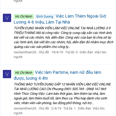
người
Việc Làm Thêm Ngoài Giờ
Hồ Chí Minh
Bình Dương
V
Lương 4-6 triệu, Làm Tại Nhà
TUYỂN DỤNG NHÂN VIÊN LÀM VIỆC ONLINE TẠI NHÀ LƯƠNG 3-9
TRIỆU/THÁNG Mô tả công việc: Công ty cung cấp sẵn các hình ảnh,
bài viết và các nhóm, hội, diễn đàn. Công việc của bạn là chia sẽ lại
các hình ảnh, bài viết lên các nhóm, hội, diễn đàn đó nhằm mục đích
quảng cáo các sản phẩm cho công ty...
vieclamthem26
Chủ đề
19/4/19
Trả lời: 0
Diễn đàn:
Việc tìm
người
Việc làm Partime, nam nữ đều làm
Hồ Chí Minh
V
được, lương 4-8tr
THÔNG BÁO TUYỂN DỤNG GẤP 12 NHÂN VIÊN LÀM VIỆC ONLINE
TẠI NHÀ LƯƠNG CAO Chị Phương 0901.505.769 - 0968.167.969
Hình Thức Công Việc: Làm bán thời gian, làm thêm tại nhà, làm
ngoài giờ, làm thêm buổi tối, làm theo ca. Phù hợp dành cho sinh
viên, nhân viên văn phòng, lao động phổ thông, nội trợ...
vieclamthem26
Chủ đề
2/4/19
Trả lời: 1
Diễn đàn:
Việc tìm
người