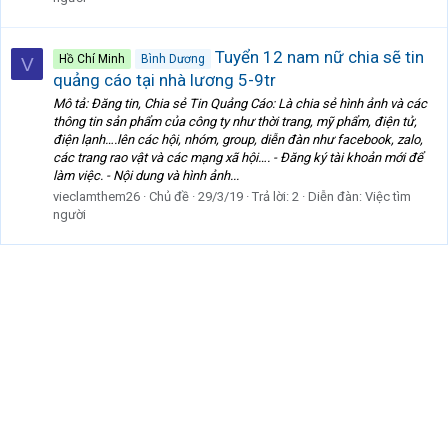
Tuyển 12 nam nữ chia sẽ tin
Hồ Chí Minh
Bình Dương
V
quảng cáo tại nhà lương 5-9tr
Mô tả: Đăng tin, Chia sẻ Tin Quảng Cáo: Là chia sẻ hình ảnh và các
thông tin sản phẩm của công ty như thời trang, mỹ phẩm, điện tử,
điện lạnh….lên các hội, nhóm, group, diễn đàn như facebook, zalo,
các trang rao vật và các mạng xã hội…. - Đăng ký tài khoản mới để
làm việc. - Nội dung và hình ảnh...
vieclamthem26
Chủ đề
29/3/19
Trả lời: 2
Diễn đàn:
Việc tìm
người