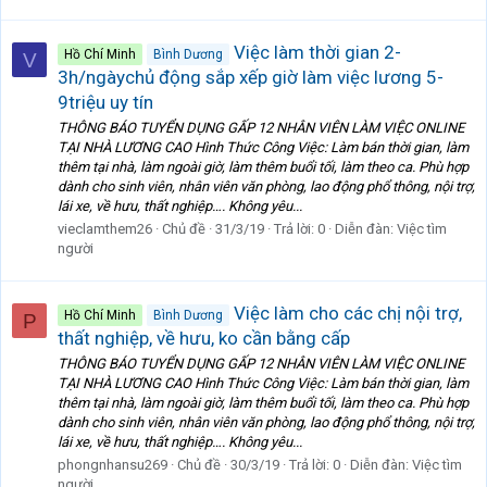
Việc làm thời gian 2-
Hồ Chí Minh
Bình Dương
V
3h/ngàychủ động sắp xếp giờ làm việc lương 5-
9triệu uy tín
THÔNG BÁO TUYỂN DỤNG GẤP 12 NHÂN VIÊN LÀM VIỆC ONLINE
TẠI NHÀ LƯƠNG CAO Hình Thức Công Việc: Làm bán thời gian, làm
thêm tại nhà, làm ngoài giờ, làm thêm buổi tối, làm theo ca. Phù hợp
dành cho sinh viên, nhân viên văn phòng, lao động phổ thông, nội trợ,
lái xe, về hưu, thất nghiệp…. Không yêu...
vieclamthem26
Chủ đề
31/3/19
Trả lời: 0
Diễn đàn:
Việc tìm
người
Việc làm cho các chị nội trợ,
Hồ Chí Minh
Bình Dương
P
thất nghiệp, về hưu, ko cần bằng cấp
THÔNG BÁO TUYỂN DỤNG GẤP 12 NHÂN VIÊN LÀM VIỆC ONLINE
TẠI NHÀ LƯƠNG CAO Hình Thức Công Việc: Làm bán thời gian, làm
thêm tại nhà, làm ngoài giờ, làm thêm buổi tối, làm theo ca. Phù hợp
dành cho sinh viên, nhân viên văn phòng, lao động phổ thông, nội trợ,
lái xe, về hưu, thất nghiệp…. Không yêu...
phongnhansu269
Chủ đề
30/3/19
Trả lời: 0
Diễn đàn:
Việc tìm
người