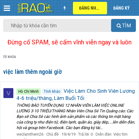
ĐĂNG NHẬP
ĐĂNG KÝ
TÌM
Đừng cố SPAM, sẽ cấm vĩnh viễn ngay và luôn
TỪ KHÓA
việc làm thêm ngoài giờ
Việc Làm Cho Sinh Viên Lương
Hồ Chí Minh
Tỉnh khác
V
4-6 triệu/tháng, Làm Buổi Tối
THÔNG BÁO TUYỂN DỤNG 12 NHÂN VIÊN LÀM VIỆC ONLINE
LƯƠNG 3-10 TRIỆU/THÁNG Nhân Viên Chia Sẻ Tin Quảng cáo: Các
Bạn sẽ Chia Sẻ các hình ảnh sản phẩm và các thông tin mặt hàng
của công ty như điện tử, điện lạnh, quần áo, giày dép,....lên diễn đàn,
hội và group trên Facebook. Các bạn đăng ký tài...
vieclamthem26
Chủ đề
19/4/19
Trả lời: 0
Diễn đàn:
Việc tìm